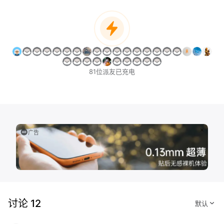
81位派友已充电
广告
讨论 12