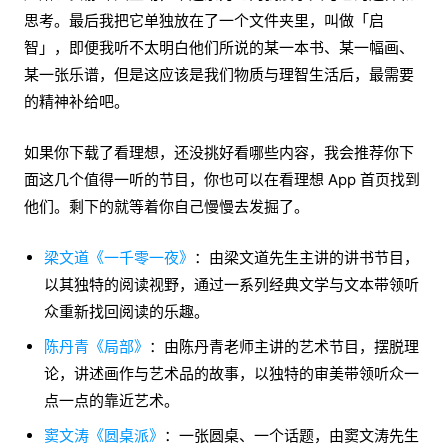
思考。最后我把它单独放在了一个文件夹里，叫做「启
智」，即便我听不太明白他们所说的某一本书、某一幅画、
某一张乐谱，但是这应该是我们物质与理智生活后，最需要
的精神补给吧。
如果你下载了看理想，还没挑好看哪些内容，我会推荐你下
面这几个值得一听的节目，你也可以在看理想 App 首页找到
他们。剩下的就等着你自己慢慢去发掘了。
梁文道《一千零一夜》
：由梁文道先生主讲的讲书节目，
以其独特的阅读视野，通过一系列经典文学与文本带领听
众重新找回阅读的乐趣。
陈丹青《局部》
：由陈丹青老师主讲的艺术节目，摆脱理
论，讲述画作与艺术品的故事，以独特的审美带领听众一
点一点的靠近艺术。
窦文涛《圆桌派》
：一张圆桌、一个话题，由窦文涛先生