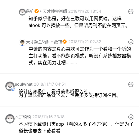
蔽锥
天才錬金術師
2018/11/20 13:54
知乎似乎也是，好在三联可以用网页端，这样 
alook 可以播放一些。但是听周刊不能在网页弄。
天才錬金術師
蔽锥
2018/11/21 02:32
中读的内容是真心喜欢可是作为一个看和一个听的
主打功能，看不能翻页模式，听没有系统播放器模
式，实在无力吐槽………
soulwhat
2018/11/17 04:51
设计内容极佳，看得美也听得入神。
为了道长把产品做下去，也会多多支持订阅栏目。
木耳琦琦
2018/11/16 23:18
不习惯下载资讯类app（看的太多了不方便），但是为了
道长也要去下载看看