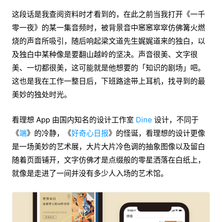
这段话是我查阅资料时才看到的，在此之前当我打开《一千
零一夜》的某一集音频时，被背景音中窸窸窣窣仿佛篝火燃
烧的声音所吸引，随后响起梁文道先生娓娓道来的独白，以
及独白中某种像是要翻山越岭的坚决。声音很美、文字很
美、一切都很美，这可能就是他想要的「知识的剧场」吧。
这也是我在工作一整日后，下班路途带上耳机，找寻到的最
美妙的独处时光。
看理想 App 由国内知名的设计工作室
Dine
设计，不同于
《
端
》的冷静，《
好奇心日报
》的怪诞，看理想的设计更像
是一场美妙的艺术展，大片大片冷色调的抽象图像以及留白
随着页面铺开，文字仿佛才是点缀般的零星洒落在白纸上，
就像是走进了一间并没有多少人入场的艺术馆。