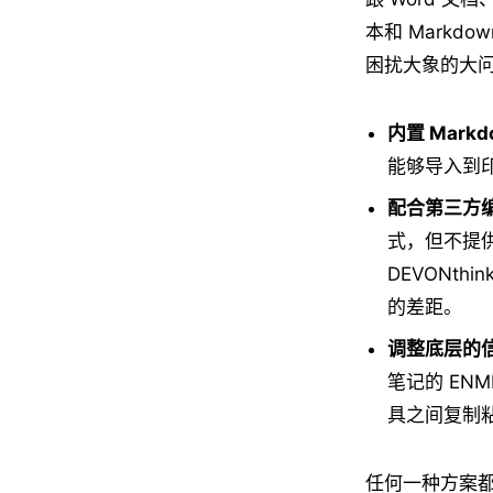
本和 Markd
困扰大象的大
内置 Mark
能够导入到印
配合第三方
式，但不提供
DEVONt
的差距。
调整底层的
笔记的 EN
具之间复制
任何一种方案都