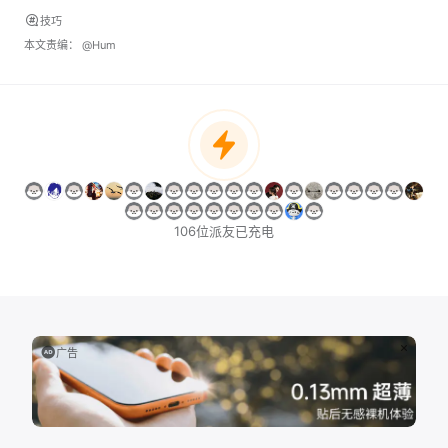
技巧
本文责编：
@Hum
106位派友已充电
广告