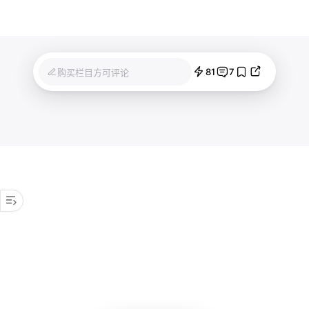
81
7
购买栏目方可评论