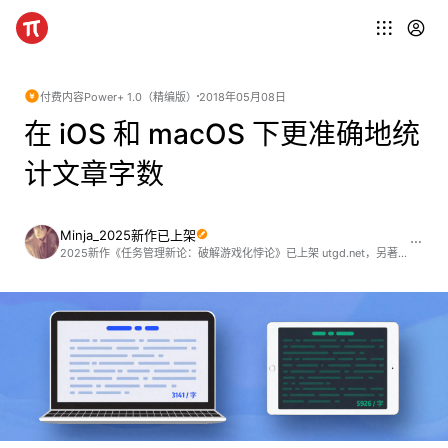
付费内容
Power+ 1.0（精编版）
2018年05月08日
在 iOS 和 macOS 下更准确地统
计文章字数
Minja_2025新作已上架
2025新作《任务管理新论：破解游戏化悖论》已上架 utgd.net，另著有《信息管理》《用 DEVONthink 驾驭 RSS 在线阅读》《在线搜索指津》(2024)《Shortcuts+ 自动化设计之道》《Keyboard Maestro 进阶指引》《Anki 进阶手册》等，欢迎阅读选购 ;)