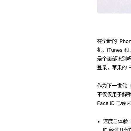
在全新的 iPh
机、iTunes 
是个面部识别吗
登录，苹果的 F
作为下一世代 iP
不仅仅用于解
Face ID 已
速度与体验
ID 经过几