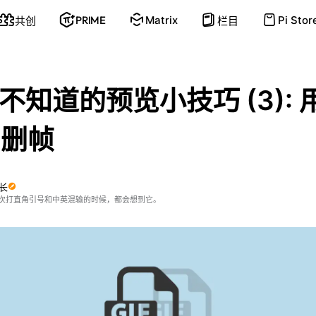
PRIME
Matrix
Pi Stor
共创
栏目
不知道的预览小技巧 (3): 
F 删帧
长
次打直角引号和中英混输的时候，都会想到它。