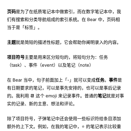
页码
是为了在纸质笔记本中做索引，而在数字笔记本中，我
们有搜索和分类导航组成的索引系统。在 Bear 中，页码相
当于是「标签」。
主题
就是简短的描述性标题，它会帮助你阐明录入的内容。
项目符号
主要是用来区分短句的，将短句分为：任务
（task）、事件（event）以及笔记（note）
在 Bear 当中，句子前面加上「-」就可以变成
任务
。
事件
是
有日期要求的笔记，可以是事先安排的，也可以是事后记录
的。我利用 📆 这个 emoji 来记录事件。普通的
笔记
就是对事
实的记录、新的主意、想法和评论。
除了项目符号，子弹笔记中还会使用一些标识符给条目添加
额外的上下文。例如，在我的笔记中，⭐️ 的笔记表示比较重