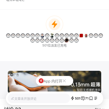
效率
笔记
501位派友已充电
广告
App 内打开
501
71
文章未开放评论