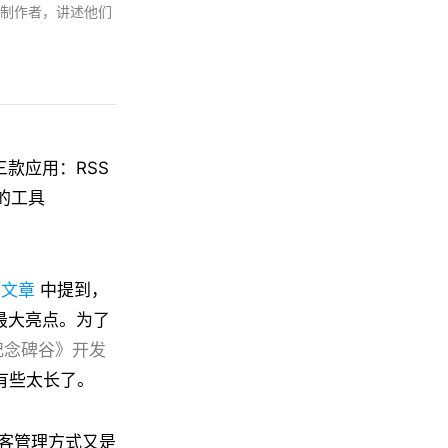
制作者，讲述他们
三款应用：RSS
的工具
测文章
中提到，
最大亮点。为了
纪念碑谷》开发
有些太长了。
客管理方式又是