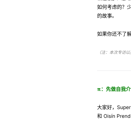
如何考虑的？少数
的故事。
如果你还不了解 
（注：本次专访以
π：先做自我
大家好，Supert
和 Oisín Pren