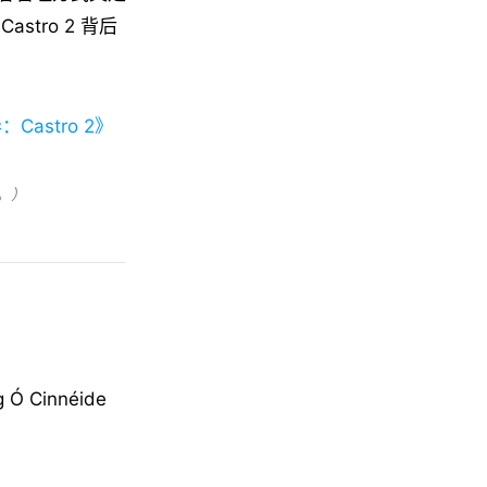
stro 2 背后
astro 2》
。）
 Cinnéide