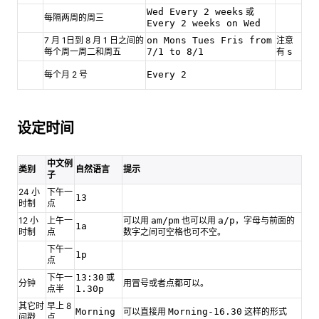
Wed Every 2 weeks
或
每隔两周的周三
Every 2 weeks on Wed
7 月 1日到 8 月 1 日之间的
on Mons Tues Fris from
注意
每个周一周二和周五
7/1 to 8/1
有
s
每个月 2 号
Every 2
设定时间
中文例
类别
自然语言
提示
子
24 小
下午一
13
时制
点
12 小
上午一
可以用
am/pm
也可以用
a/p
，字母与前面的
1a
时制
点
数字之间可空格也可不空。
下午一
1p
点
下午一
13:30
或
分钟
用冒号或者点都可以。
点半
1.30p
其它时
早上 8
Morning
可以直接用
Morning-16.30
这样的形式
间戳
点