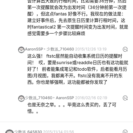
会计算出大致的行程时间，比如需要36分钟，然后
第一次提醒就会改为出发时间（36分钟前第一次提
醒），但这点fantas 好像不行。我现在的做法是：
建立好事件后，先去原生日历里计算行程时间，这
时fantastical2 第一次提醒时间变为出发时间，就是
感觉需要多一个步骤比较麻烦
AaronSSP
少数派_710460
2015/12/26 13:19
这么强！ ftstc居然能自动收集系统日历的提醒时
间！  哎，要是sunrise或readdle日历也有这功能就
好了！ 前者能集成笔记和todo软件，后者能看月历
图/月视图，我都离不开。
ftstc没有我离不开的东
西。你也是够强啊，这功能都被你发现了
少数派_710460
AaronSSP
2016/02/16 02:19
也是无奈之举。。。毕竟这么贵买的，丢了可
惜。。
少数派_645830
2015/11/14 01:56