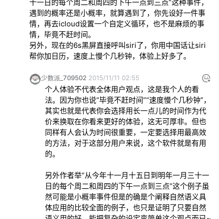
十一日的每个周二和周四的下午一点到三点
”这种事件，
遇到的概率还是小概率，就算遇到了，你先设好一件事
情，再去icloud设置一个自定义循环，也不是麻烦的事
情，毕竟不赶时间。
另外，现在的6s黑屏直接呼叫siri了，你用中国话让siri
帮你加日历，速度上慢个几秒钟，体验上好多了。
少数派_709502
2015/11/11 02:55
个人体验不代表全体用户观点，这是我个人的看
法。因为你也说“毕竟不赶时间”“速度慢个几秒钟”，
其实也就是代表你会选择用长一点儿的时间作为代
价来换取在你看来更好的体验，这无可厚非。但也
同样有人会认为时间很重要，一定要选择用最高效
的方法，对于这部分用户来说，这个软件就是有用
的。
另外作者举“从今年十一月十五日到明年一月三十一
日的每个周二和周四的下午一点到三点”这个例子虽
然可能是小概率事件但是的确是个阐释自然语义具
体应用的比较全面的例子，也只是证明了只要自然
语义用的好，能把复杂的设定变简单这个观点而已~