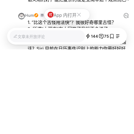
App 内打开
Hum
2015/11/11 06:10
1. “比这个古怪用法快”？我很好奇哪里古怪？
2. 所谓“小概率”有人回答了我就不多说了。
3. Siri 代替的几个问题：你打字的场景多还是跟 
144
75
文章未开放评论
Siri 说话的场景多？你跟 Siri 说话的时候说不说错
话？Siri 目前在日历事件识别上的能力你最好好好
测测写个文章，目前别太高看她。另外写文章的时
候最好别忽视“小概率事件”，否则跟微信等社交软
件比，大部分效率应用都算“小比例”产品，这不代
表它们没有用应该被忽视。你上的网站叫“少数
派”。
少数派_1014947
2021/01/14 05:18
层主还是试试比较好，操作确实很简单。前提是你
对该“古怪的语言”有基础掌握。相当于你直接放弃
了图形界面，回到了命令行。真的快。