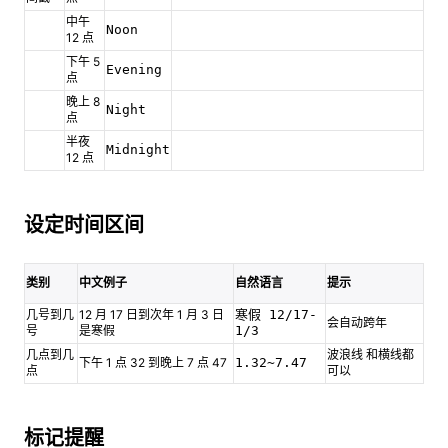
中午
Noon
12 点
下午 5
Evening
点
晚上 8
Night
点
半夜
Midnight
12 点
设定时间区间
类别
中文例子
自然语言
提示
几号到几
12 月 17 日到次年 1 月 3 日
寒假 12/17-
会自动跨年
号
是寒假
1/3
几点到几
波浪线 和横线都
下午 1 点 32 到晚上 7 点 47
1.32~7.47
点
可以
标记提醒