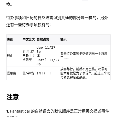
换。
待办事项和日历的自然语言识别共通的部分是一样的，另外
还有一些待办事项独有的：
类别
中文含义
自然语言
提示
due 11/27
11 月 27
8p
看来待办事项把这俩词当一个意思
截止
日晚上 7
或
了……
点截至
until 11/27
8p
放哪都行，前后不用空格。叹号可
紧急度
低/中/高
!
/
!!
/
!!!
能本身就是为了表语气…超过三个叹
号紧急程度都是高。
注意
1.
Fantastical 的自然语言的默认顺序是正常用英文描述事件