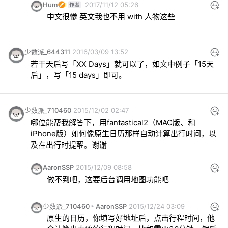
Hum
2017/11/12 05:26
中文很惨 英文我也不用 with 人物这些
少数派_644311
2016/03/09 13:52
若干天后写「XX Days」就可以了，如文中例子「15天
后」，写「15 days」即可。
少数派_710460
2015/12/02 02:47
哪位能帮我解答下，用
fantastical2（MAC版、和
iPhone版）如何像原生日历那样自动计算出行时间，以
及在出行时提醒。谢谢
AaronSSP
2015/12/09 08:58
做不到吧，这要后台调用地图功能吧
少数派_710460
AaronSSP
2015/12/24 03:09
原生的日历，你填写好地址后，点击行程时间，他