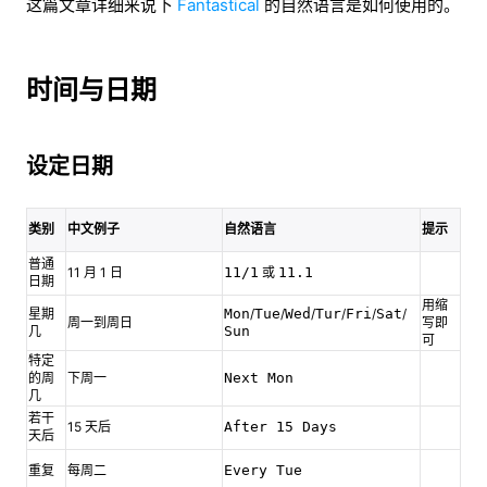
这篇文章详细来说下
Fantastical
的自然语言是如何使用的。
时间与日期
设定日期
类别
中文例子
自然语言
提示
普通
11 月 1 日
11/1
或
11.1
日期
用缩
星期
Mon
/
Tue
/
Wed
/
Tur
/
Fri
/
Sat
/
周一到周日
写即
几
Sun
可
特定
的周
下周一
Next Mon
几
若干
15 天后
After 15 Days
天后
重复
每周二
Every Tue