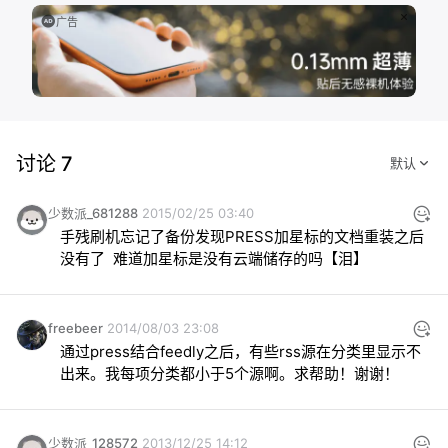
广告
讨论 7
少数派_681288
2015/02/25 03:40
手残刷机忘记了备份发现PRESS加星标的文档重装之后
没有了  难道加星标是没有云端储存的吗【泪】
freebeer
2014/08/03 23:08
通过press结合feedly之后，有些rss源在分类里显示不
出来。我每项分类都小于5个源啊。求帮助！谢谢！
少数派_128572
2013/12/25 14:12