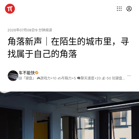
2026年07月08日
9 分钟阅读
角落新声｜在陌生的城市里，寻
找属于自己的角落
车不能快
⌨️「键盘」 🎮游戏力+10 ✍写稿力+5 🗨聊天速度+20 💰-50 玩键盘，入坑需谨慎！