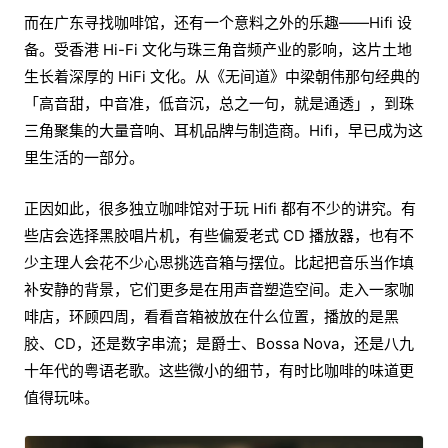
而在广东寻找咖啡馆，还有一个意料之外的乐趣——Hifi 设
备。受香港 Hi-Fi 文化与珠三角音频产业的影响，这片土地
生长着深厚的 HiFi 文化。从《无间道》中梁朝伟那句经典的
「高音甜，中音准，低音沉，总之一句，就是通透」，到珠
三角聚集的大量音响、耳机品牌与制造商。Hifi，早已成为这
里生活的一部分。
正因如此，很多独立咖啡馆对于玩 Hifi 都有不少的讲究。有
些店会选择黑胶唱片机，有些偏爱老式 CD 播放器，也有不
少主理人会花不少心思挑选音箱与摆位。比起把音乐当作填
补安静的背景，它们更多是在用声音塑造空间。走入一家咖
啡店，环顾四周，看看音箱被放在什么位置，播放的是黑
胶、CD，还是数字串流；是爵士、Bossa Nova，还是八九
十年代的粤语老歌。这些微小的细节，有时比咖啡的味道更
值得玩味。