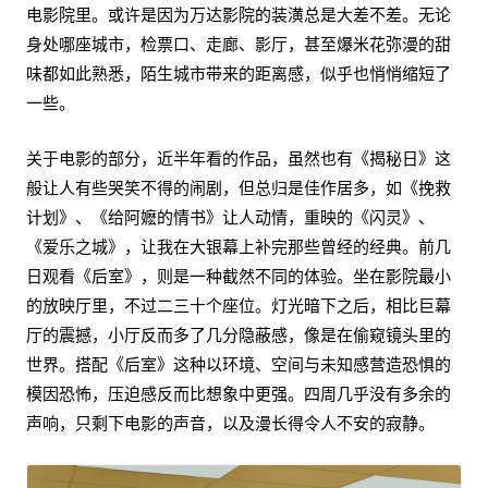
电影院里。或许是因为万达影院的装潢总是大差不差。无论
身处哪座城市，检票口、走廊、影厅，甚至爆米花弥漫的甜
味都如此熟悉，陌生城市带来的距离感，似乎也悄悄缩短了
一些。
关于电影的部分，近半年看的作品，虽然也有《揭秘日》这
般让人有些哭笑不得的闹剧，但总归是佳作居多，如《挽救
计划》、《给阿嬷的情书》让人动情，重映的《闪灵》、
《爱乐之城》，让我在大银幕上补完那些曾经的经典。前几
日观看《后室》，则是一种截然不同的体验。坐在影院最小
的放映厅里，不过二三十个座位。灯光暗下之后，相比巨幕
厅的震撼，小厅反而多了几分隐蔽感，像是在偷窥镜头里的
世界。搭配《后室》这种以环境、空间与未知感营造恐惧的
模因恐怖，压迫感反而比想象中更强。四周几乎没有多余的
声响，只剩下电影的声音，以及漫长得令人不安的寂静。