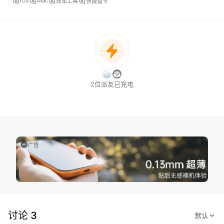
iOS
Mac
效率工具
快捷指令
2位派友已充电
广告
讨论 3