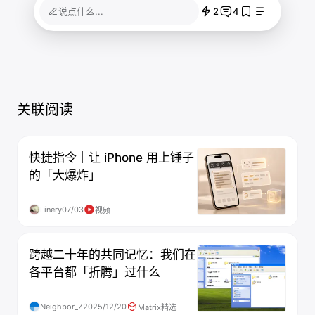
2
4
说点什么...
关联阅读
快捷指令｜让 iPhone 用上锤子
的「大爆炸」
Linery
07/03
视频
跨越二十年的共同记忆：我们在
各平台都「折腾」过什么
Neighbor_Z
2025/12/20
Matrix精选