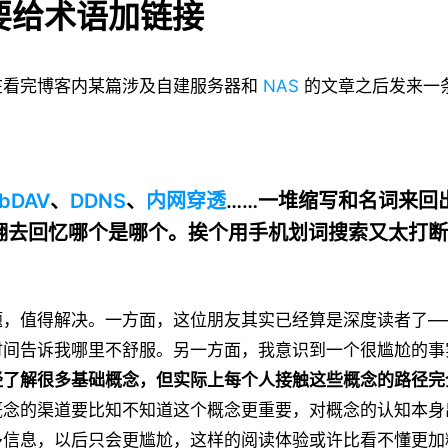
要给术语加链接
在看完博客内某篇涉及自建服务器和
NAS
的文章之后发来一
bDAV
、
DDNS
、
内网穿透
……一堆缩写和名词来回
翻去回忆哪个是哪个。挨个用手机划词搜索又太打断
题，值得解决。一方面，这位朋友其实已经算是深度读者了—
时间告诉我哪里不舒服。另一方面，我意识到一个很尴尬的事
经了解很多基础概念，但实际上每个人接触这些概念的路径完
概念的渠道要比知不知道这个概念更重要，对概念的认知本身
多信息，以后只会更尴尬，这样的阅读体验或许比看不懂更加