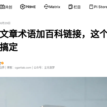
PRIME
Matrix
Pi Stor
共创
栏目
06月29日
文章术语加百科链接，这
搞定
室
 | 博客：cgartlab.com | 公众号：尘光造梦