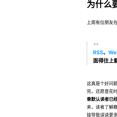
为什么
上周有位朋友
RSS
、
We
面得往上
这真是个好问
完，还愿意花
章默认读者已
来，读者了解
接导致误读更