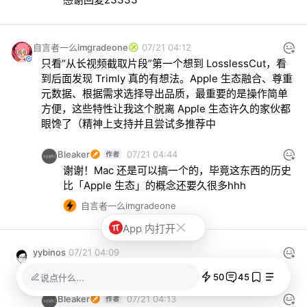
自言者一么imgradeone
07/21 04:12
只看“从长视频截取片段”第一个想到 LosslessCut，看
到后面发现 Trimly 真的有想法。Apple 生态融合、尊重
元数据、根据需求选择导出品质，最重要的是操作简单
方便，这些特性让我这个脱离 Apple 生态许久的家伙都
眼馋了（精神上支持并且尝试多推荐中
Bleaker
07/21 04:44
谢谢！Mac 还是可以搞一个的，毕竟这东西的历史
比「Apple 生态」的概念还要久很多hhh
自言者一么imgradeone
App 内打开
yybinos
07/21 04:09
如果能部署到 nas 呢
50
45
说点什么...
Bleaker
07/21 04:13