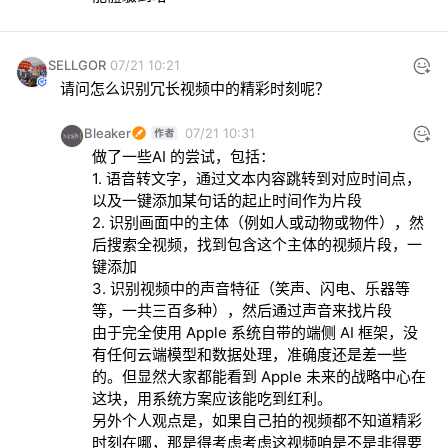
SELLGOR
07/21 10:21
请问怎么识别冗长视频中的精彩时刻呢？
Bleaker
07/21 10:31
做了一些AI 的尝试，包括：

1. 语音转文字，通过文本内容跳转到对应时间点，
以及一键添加某句话的起止时间作为片段

2. 识别画面中的主体（例如人或动物或物件），然
后搜索全视频，找到包含这个主体的视频片段，一
键添加

3. 识别视频中的声音特征（笑声、闪电、乐器等
等，一共三百多种），然后通过声音来找片段

由于完全使用 Apple 系统自带的端侧 AI 框架，没
有任何云端模型和数据处理，准确度还是差一些
的。但显然大家都能看到 Apple 未来的战略中心在
这块，用系统方案应该能吃到红利。

另外个人观点是，如果自己拍的视频都不知道精彩
时刻在哪，那是得考虑考虑这视频咱是不是非得要