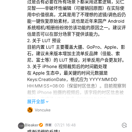
过是否有必要在所有场景下都采用这套逻辑，见仁
见智——非破坏性编辑（可撤销回原图）在实际使
用中价值很高，尤其是用了不理想的滤镜/调色后仍
能一键恢复原始素材，这也是近年来国产 Android 
系统相机/相册纷纷效仿该功能的原因之一。建议评
估是否可以在部分场景下提供该能力。

2. 关于 LUT 预设

目前内置 LUT 主要覆盖大疆、GoPro、Apple、影
石，建议未来版本增加主流单反品牌（佳能、索
尼、富士等）的 LUT 预设，对单反用户会更友好。

3. 关于 iPhone 视频裁剪后的时间戳处理

在 Apple 生态中，最关键的时间元数据是 
Keys:CreationDate，格式应为 YYYY:MM:DD 
HH:MM:SS+08:00（保留时区信息）。目前观察到
裁剪 iPhone 拍摄的视频后，该字段的时区信息被
移除，变成了 UTC 格式（YYYY:MM:DD 
展开全部
HH:MM:SSZ），并同步写入了 UserData:Content 
Voncuke
CreateDate。建议参考苹果官方标准，保留原始时
区信息，以确保裁剪后的视频在若干年后，仍能保
持时间显示与排序保持准确。

Bleaker
07/21 16:48
4. 关于单反视频裁剪后的时间戳字段

感谢详细的反馈！
