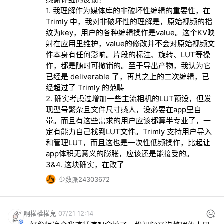
裁剪单反拍摄的视频后，写入的是 
1. 我理解作为媒体库的非破坏性编辑的重要性，在 
UserData:Date/Time Original（格式为 
Trimly 中，我对非破坏性的理解是，原始视频的指
YYYY:MM:DD HH:MM:SSZ）。虽然苹果系统也能
纹为key，用户的各种编辑操作是value。这个KV映
识别 UserData 分组下的时间戳，但其兼容性与稳
射在应用里维护，value的修改并不会对原始视频文
定性不如 Keys:CreationDate。建议统一使用后者
件本身有任何影响。片段的标注、旋转、LUT等操
作为主要时间戳字段，以获得更好的跨平台一致
作，都是随时可撤销的。至于导出产物，我认为它
性。

已经是 deliverable 了，再其之上的二次编辑，已
可参考苹果开发者论坛的相关讨论：
经超过了 Trimly 的范畴

https://discussions.apple.com/docs/DOC-
2. 确实考虑过增加一些主流相机的LUT预设，但发
250002750
现型号繁杂且文件尺寸感人，没必要在app里自
希望对后续版本迭代有所帮助，谢谢！
带。而且有这些需求的用户应该都算半专业了，一
定有能力自己找到LUT文件。Trimly 支持用户导入
和管理LUT，而且这也是一次性低频操作，比起让
app体积无意义的膨胀，应该还是能接受的。

3&4. 这块确实，在改了
少数派24303672
啊權權權兒
07/21 12:14