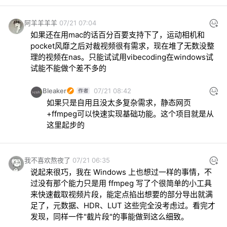
阿羊羊羊羊
07/21 07:04
如果还在用mac的话百分百要支持下了，运动相机和
pocket风靡之后对裁视频很有需求，现在堆了无数没整
理的视频在nas。只能试试用vibecoding在windows试
试能不能做个差不多的
Bleaker
07/21 08:42
如果只是自用且没太多复杂需求，静态网页
+ffmpeg可以快速实现基础功能。这个项目就是从
这里起步的
我不喜欢熬夜了
07/21 06:35
说起来很巧，我在 Windows 上也想过一样的事情，不
过没有那个能力只是用 ffmpeg 写了个很简单的小工具
来快速截取视频片段，能定点掐出想要的部分导出就满
足了，元数据、HDR、LUT 这些完全没考虑过。看完才
发现，同样一件"截片段"的事能做到这么细致。