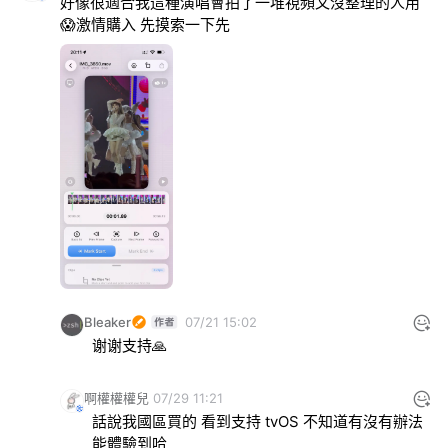
好像很適合我這種演唱會拍了一堆視頻又沒整理的人用
😱激情購入 先摸索一下先
Bleaker
07/21 15:02
谢谢支持🙏
啊權權權兒
07/29 11:21
話說我國區買的 看到支持 tvOS 不知道有沒有辦法
能體驗到哈