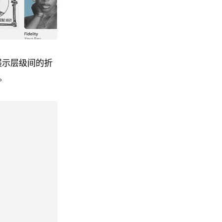
内展示层级间的折
。