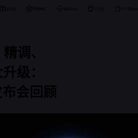
PRIME
Matrix
Pi Stor
共创
栏目
s
精
调、
大
升
级：
发
布
会
回
顾