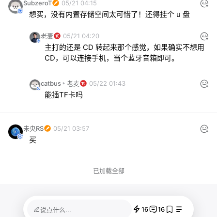
SubzeroT
05/21 04:15
想买，没有内置存储空间太可惜了！还得挂个 u 盘
老麦
05/21 04:20
主打的还是 CD 转起来那个感觉，如果确实不想用 
CD，可以连接手机，当个蓝牙音箱即可。
catbus
老麦
05/22 01:43
能插TF卡吗
未央RS
05/21 03:57
买
已加载全部
16
16
说点什么...