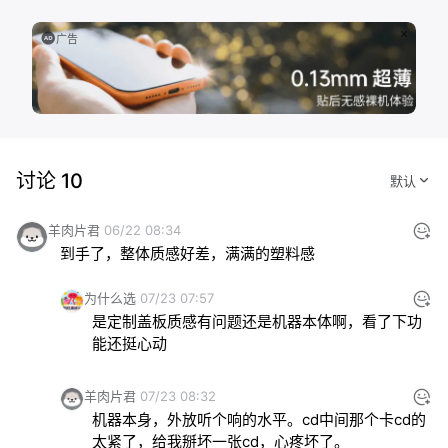
广告
讨论 10
羊肉片君
06/22 08:34
到手了，整体质感好差，满满的塑料感
为什么选
07/23 07:57
是定制盖板质感有问题还是机器本体啊，看了下功
能还挺心动
羊肉片君
07/23 08:32
机器本身，外放听个响的水平。cd中间那个卡cd的
太紧了，给我掰坏一张cd，心疼坏了。