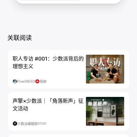
关联阅读
职人专访 #001：少数派背后的
理想主义
Fixer
08/03
视频
声擎×少数派｜「角落新声」征
文活动
07/01
少数派编辑部