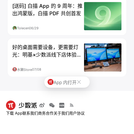
[送码] 白描 App 的 9 周年：推
出鸿蒙版，白描 PDF 共创首发
Tolecen
06/29
好的桌面需要设备，更需要灯
光：明基×少数派线下店体验空
间升级
07/08
水獭Store
App 内打开
下载 App
联系我们
商务合作
关于我们
用户协议
© 2013-2026 深圳市烧麦网络科技有限公司 - 少数派
粤ICP备09128966号-4
|
粤B2-
20211534