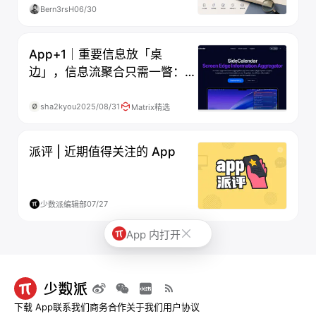
Bern3rsH
06/30
App+1｜重要信息放「桌
边」，信息流聚合只需一瞥：
SideCalendar
sha2kyou
2025/08/31
Matrix精选
派评 | 近期值得关注的 App
07/27
少数派编辑部
App 内打开
下载 App
联系我们
商务合作
关于我们
用户协议