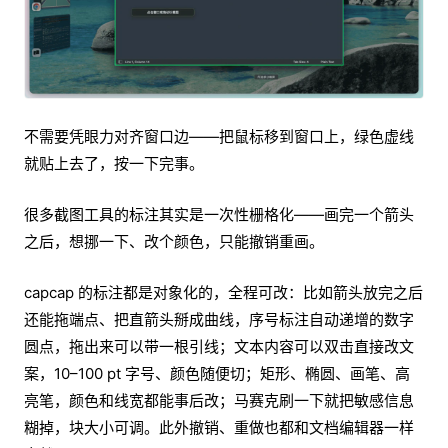
不需要凭眼力对齐窗口边——把鼠标移到窗口上，绿色虚线
就贴上去了，按一下完事。
很多截图工具的标注其实是一次性栅格化——画完一个箭头
之后，想挪一下、改个颜色，只能撤销重画。
capcap 的标注都是对象化的，全程可改：比如箭头放完之后
还能拖端点、把直箭头掰成曲线，序号标注自动递增的数字
圆点，拖出来可以带一根引线；文本内容可以双击直接改文
案，10–100 pt 字号、颜色随便切；矩形、椭圆、画笔、高
亮笔，颜色和线宽都能事后改；马赛克刷一下就把敏感信息
糊掉，块大小可调。此外撤销、重做也都和文档编辑器一样