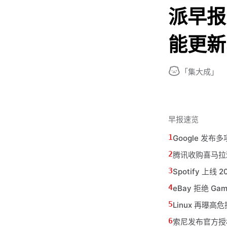
派早报：
能更新
「集大成」
早报速览
Google 发布多
腾讯收购喜马拉
Spotify 上线
eBay 拒绝 Ga
Linux 再曝高危提
索尼发布官方授权 