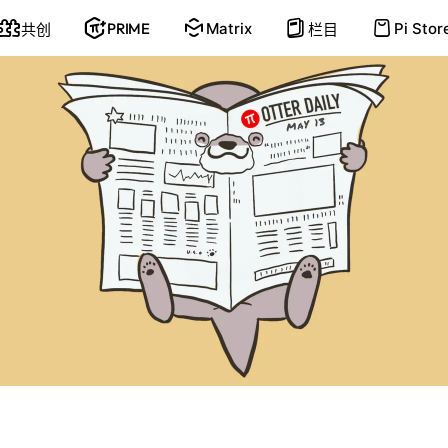
PRIME
Matrix
Pi Stor
共创
栏目