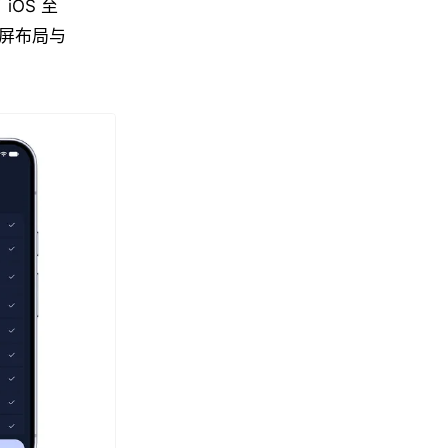
iOS 至
主屏布局与