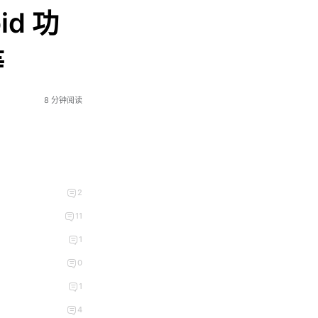
id 功
等
8 分钟阅读
2
11
1
0
1
4