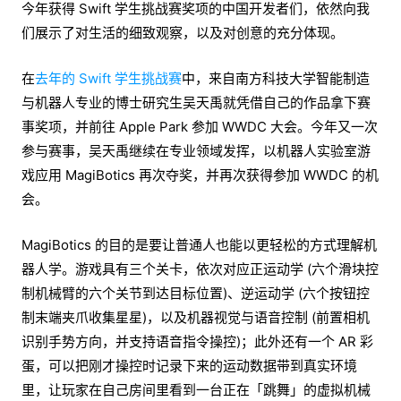
今年获得 Swift 学生挑战赛奖项的中国开发者们，依然向我
们展示了对生活的细致观察，以及对创意的充分体现。
在
去年的 Swift 学生挑战赛
中，来自南方科技大学智能制造
与机器人专业的博士研究生吴天禹就凭借自己的作品拿下赛
事奖项，并前往 Apple Park 参加 WWDC 大会。今年又一次
参与赛事，吴天禹继续在专业领域发挥，以机器人实验室游
戏应用 MagiBotics 再次夺奖，并再次获得参加 WWDC 的机
会。
MagiBotics 的目的是要让普通人也能以更轻松的方式理解机
器人学。游戏具有三个关卡，依次对应正运动学 (六个滑块控
制机械臂的六个关节到达目标位置)、逆运动学 (六个按钮控
制末端夹爪收集星星)，以及机器视觉与语音控制 (前置相机
识别手势方向，并支持语音指令操控)；此外还有一个 AR 彩
蛋，可以把刚才操控时记录下来的运动数据带到真实环境
里，让玩家在自己房间里看到一台正在「跳舞」的虚拟机械