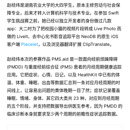
赵经纬是湖南农业大学的大四学生，原本主修劳动与社会保
障专业，后来才转入计算机科学与技术专业。在参加 Swift
学生挑战赛之前，她已经以独立开发者的身份做过几款
app：大二时为了把校园小猫的视频片段转成 Live Photo 而
做的 LiveIt、去中心化书影音追踪平台 NeoDB 的原生 iOS
客户端
Piecelet
，以及浏览器翻译扩展 ClipTranslate。
赵经纬本次的参赛作品 PMS.aid 是一款面向经前烦躁障碍
(PMDD) 与重度经前综合征 (PMS) 患者的月经周期健康追踪
应用。它把症状、心情、日记，以及 HealthKit 中已有的体
温、体重、睡眠、出血等数据汇总到一条对应月经周期的时
间线上，让容易出问题的黄体晚期一目了然；症状记录覆盖
睡眠、情绪、身体、其它四大类共 23 种，对应到月经周期
的五个阶段，并支持把数据导出供医生参考，因为 PMDD 的
临床诊断本身就要求至少两个周期的前瞻性症状追踪数据。