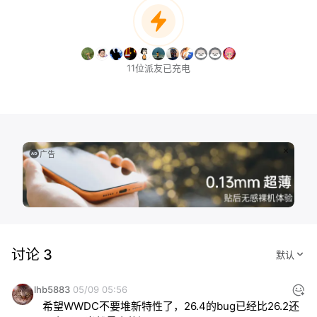
11位派友已充电
广告
讨论 3
lhb5883
05/09 05:56
希望WWDC不要堆新特性了，26.4的bug已经比26.2还