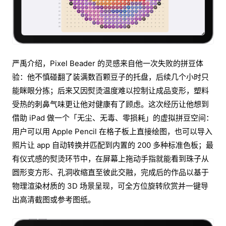
严禹介绍，Pixel Beader 的灵感来自他一次失败的拼豆体
验：他不慎碰翻了装满数百颗豆子的托盘，后续几个小时只
能眯眼分拣；后来又因熨烫温度难以控制让成品变形，塑料
受热的刺鼻气味更让他对健康有了顾虑。这次经历让他想到
借助 iPad 做一个「无尘、无毒、零损耗」的虚拟拼豆空间：
用户可以用 Apple Pencil 在格子板上直接绘图，也可以导入
照片让 app 自动转换并匹配到内置的 200 多种标准色板；最
有仪式感的熨烫环节中，在屏幕上拖动手指就能看到珠子从
圆形变方形、孔洞收缩直至彼此交融，完成后的作品以基于
物理渲染材质的 3D 场景呈现，可全方位旋转欣赏并一键导
出高清截图或参考图纸。