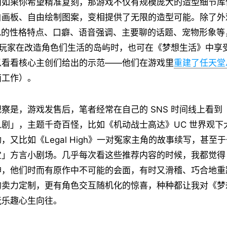
而如果你希望精准复刻，那游戏不仅有规模庞大的造型细节库
白画板、自由绘制图案，变相提供了无限的造型可能。除了外
 角色的性格特点、口癖、语音强调、主要聊的话题、宠物形象
外，玩家在改造角色们生活的岛屿时，也可在《梦想生活》中享
以看看核心主创们给出的示范——他们在游戏里
重建了任天堂
面工作）。
察是，游戏发售后，笔者经常在自己的 SNS 时间线上看到
剧」，主题千奇百怪，比如《机动战士高达》UC 世界观下
，又比如《Legal High》一对冤家主角的故事续写，甚至
」方言小剧场。几乎每次看这些推荐内容的时候，我都觉得 M
神，他们时而有原作中不可能的会面，有时又滑稽、巧合地重
的卖力定制，更有角色交互随机化的惊喜，种种都让我对《梦
玩乐趣心生向往。