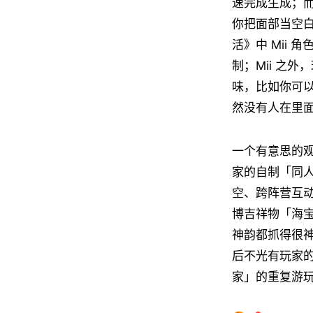
速完成生成；
你把面部当空
活》中 Mii
制；Mii 之
味，比如你可
然没有人在里
一个有意思的观
家的自制「同人
空、跨阵营互动
博吉祥物「海宝
神韵都抓得很
后不光有玩家
家」的重复游