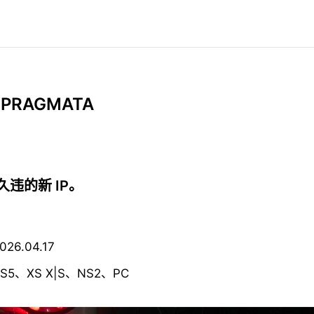
 PRAGMATA
 久违的新 IP。
6.04.17
5、XS X|S、NS2、PC