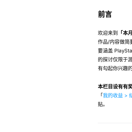
前言
欢迎来到
「本
作品/内容做
要涵盖 PlaySt
的探讨仅限于
有勾起你兴趣
本栏目设有有
「
我的收益 >
贴。