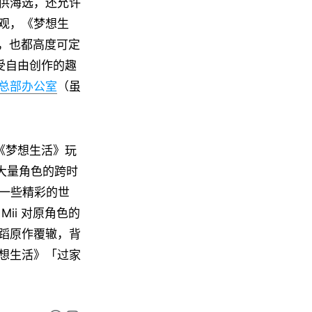
供海选，还允许
观，《梦想生
等，也都高度可定
受自由创作的趣
总部办公室
（虽
《梦想生活》玩
大量角色的跨时
于一些精彩的世
ii 对原角色的
蹈原作覆辙，背
想生活》「过家