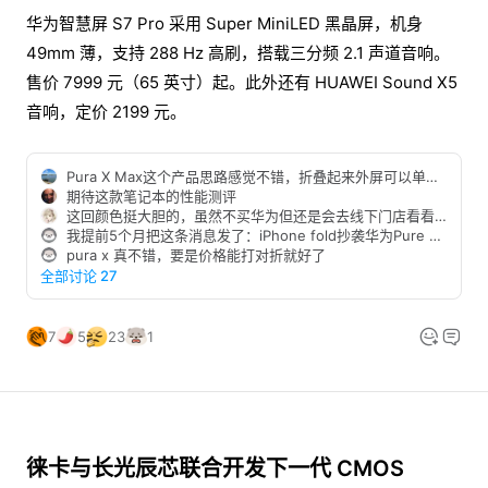
华为智慧屏 S7 Pro 采用 Super MiniLED 黑晶屏，机身
49mm 薄，支持 288 Hz 高刷，搭载三分频 2.1 声道音响。
售价 7999 元（65 英寸）起。此外还有 HUAWEI Sound X5
音响，定价 2199 元。
Pura X Max这个产品思路感觉不错，折叠起来外屏可以单手看小说，展开来内屏可以看视频，就不知道后期应用适配怎么样了。等这周末去线下店看看，就是有点贵。
期待这款笔记本的性能测评
这回颜色挺大胆的，虽然不买华为但还是会去线下门店看看真容
我提前5个月把这条消息发了：iPhone fold抄袭华为Pure X Max。
pura x 真不错，要是价格能打对折就好了
全部讨论 27
7
5
23
1
徕卡与长光辰芯联合开发下一代 CMOS