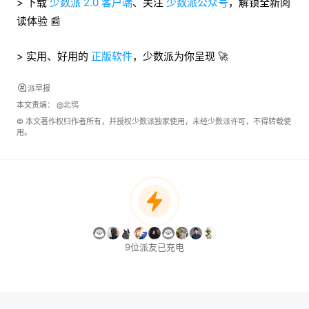
> 下载
少数派 2.0 客户端
、关注
少数派公众号
，解锁全新阅
读体验 📰
> 实用、好用的
正版软件
，少数派为你呈现 🚀
派早报
本文责编：
@北鸮
© 本文著作权归作者所有，并授权少数派独家使用，未经少数派许可，不得转载使
用。
9位派友已充电