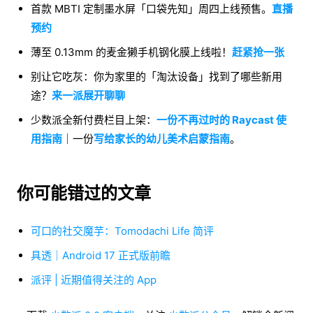
首款 MBTI 定制墨水屏「口袋先知」周四上线预售。
直播
预约
薄至 0.13mm 的麦金獭手机钢化膜上线啦！
赶紧抢一张
别让它吃灰：你为家里的「淘汰设备」找到了哪些新用
途？
来一派展开聊聊
少数派全新付费栏目上架：
一份不再过时的 Raycast 使
用指南
｜一份
写给家长的幼儿美术启蒙指南
。
你可能错过的文章
可口的社交魔芋：Tomodachi Life 简评
具透｜Android 17 正式版前瞻
派评 | 近期值得关注的 App