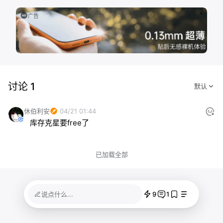
广告
讨论 1
休伯利安
04/21 01:44
库存克星要free了
已加载全部
9
1
说点什么...