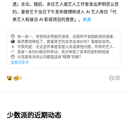
遗」言论。随后，多位艺人或艺人工作室发出声明否认签
约。爱奇艺于当日下午发布微博称进入 AI 艺人库仅「代
表艺人有接洽 AI 影视项目的意愿」。
来源
有一说一，有些知名明星的演技，还真的不如网剧演员或者AI数字人。。。
既然费用降低了，那爱奇艺的会员会涨价吗？我相信会的。
可笑的是：无论这件事是否是公关或其他问题，所有的艺人工作室都是发声明，而不是送上一张律师函…拜托，肖像权的一种呀！
各家一系列AI相关的举动，充分体现了资本的逐利和短视
与百度有关的公司都是这样“精算”的嘛？
全部讨论 6
1
2
少数派的近期动态