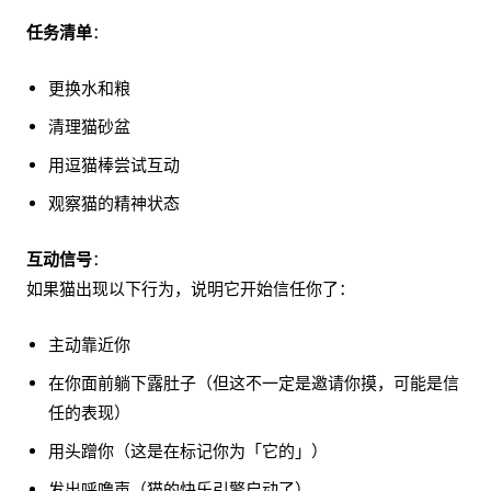
任务清单
：
更换水和粮
清理猫砂盆
用逗猫棒尝试互动
观察猫的精神状态
互动信号
：
如果猫出现以下行为，说明它开始信任你了：
主动靠近你
在你面前躺下露肚子（但这不一定是邀请你摸，可能是信
任的表现）
用头蹭你（这是在标记你为「它的」）
发出呼噜声（猫的快乐引擎启动了）