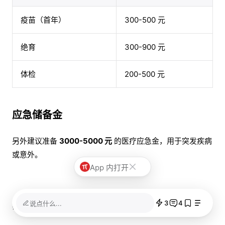
疫苗（首年）
300-500 元
绝育
300-900 元
体检
200-500 元
应急储备金
另外建议准备
3000-5000 元
的医疗应急金，用于突发疾病
或意外。
App 内打开
3
4
说点什么...
养猫第一周的核心是：
给猫时间，让它按自己的节奏适应
。