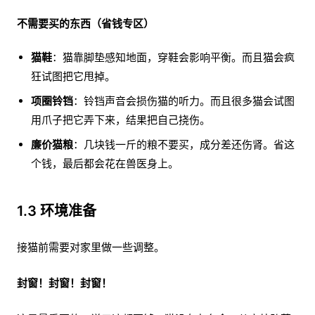
不需要买的东西（省钱专区）
猫鞋
：猫靠脚垫感知地面，穿鞋会影响平衡。而且猫会疯
狂试图把它甩掉。
项圈铃铛
：铃铛声音会损伤猫的听力。而且很多猫会试图
用爪子把它弄下来，结果把自己挠伤。
廉价猫粮
：几块钱一斤的粮不要买，成分差还伤肾。省这
个钱，最后都会花在兽医身上。
1.3 环境准备
接猫前需要对家里做一些调整。
封窗！封窗！封窗！