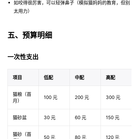
如咬得很厉害，可以轻弹鼻子（模拟猫妈妈的教育，但别
太用力）
五、预算明细
一次性支出
项目
低配
中配
高配
猫粮（首
100 元
200 元
300 元
月）
猫砂盆
30 元
60 元
150 元
猫砂（首
50 元
80 元
120 元