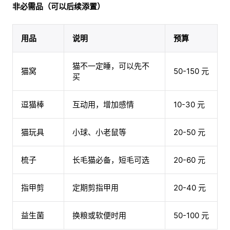
非必需品（可以后续添置）
用品
说明
预算
猫不一定睡，可以先不
猫窝
50-150 元
买
逗猫棒
互动用，增加感情
10-30 元
猫玩具
小球、小老鼠等
20-50 元
梳子
长毛猫必备，短毛可选
20-60 元
指甲剪
定期剪指甲用
20-40 元
益生菌
换粮或软便时用
50-100 元