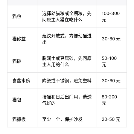
选择幼猫粮或全期粮，先
100-300
猫粮
问原主人猫在吃什么
元
建议开放式，方便幼猫进
猫砂盆
30-80 元
出
膨润土或豆腐砂，先问原
50-100
猫砂
主人用的什么
元
食盆水碗
陶瓷或不锈钢，避免塑料
30-60 元
接猫和日后出门用，选透
80-200
猫包
气好的
元
猫抓板
至少一个，保护沙发
20-50 元