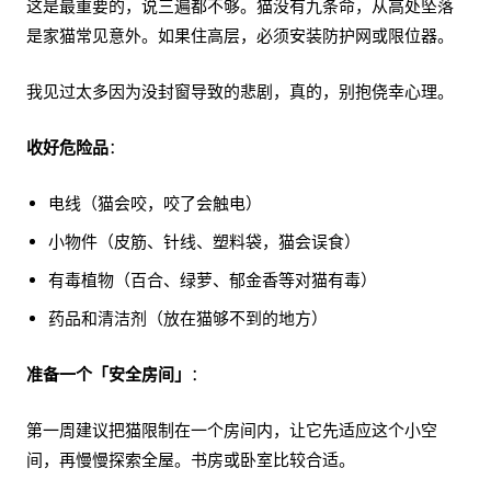
这是最重要的，说三遍都不够。猫没有九条命，从高处坠落
是家猫常见意外。如果住高层，必须安装防护网或限位器。
我见过太多因为没封窗导致的悲剧，真的，别抱侥幸心理。
收好危险品
：
电线（猫会咬，咬了会触电）
小物件（皮筋、针线、塑料袋，猫会误食）
有毒植物（百合、绿萝、郁金香等对猫有毒）
药品和清洁剂（放在猫够不到的地方）
准备一个「安全房间」
：
第一周建议把猫限制在一个房间内，让它先适应这个小空
间，再慢慢探索全屋。书房或卧室比较合适。