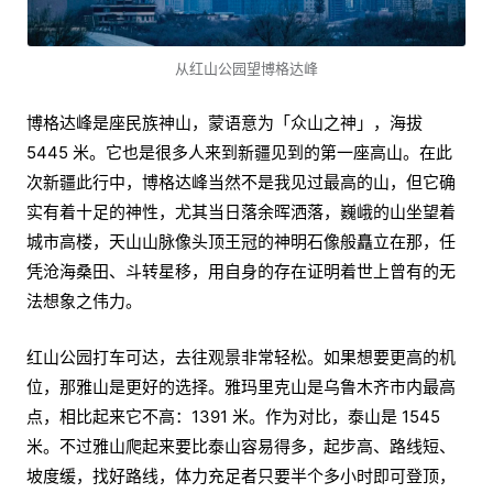
从红山公园望博格达峰
博格达峰是座民族神山，蒙语意为「众山之神」，海拔
5445 米。它也是很多人来到新疆见到的第一座高山。在此
次新疆此行中，博格达峰当然不是我见过最高的山，但它确
实有着十足的神性，尤其当日落余晖洒落，巍峨的山坐望着
城市高楼，天山山脉像头顶王冠的神明石像般矗立在那，任
凭沧海桑田、斗转星移，用自身的存在证明着世上曾有的无
法想象之伟力。
红山公园打车可达，去往观景非常轻松。如果想要更高的机
位，那雅山是更好的选择。雅玛里克山是乌鲁木齐市内最高
点，相比起来它不高：1391 米。作为对比，泰山是 1545
米。不过雅山爬起来要比泰山容易得多，起步高、路线短、
坡度缓，找好路线，体力充足者只要半个多小时即可登顶，