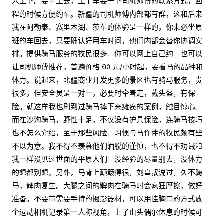
人上下。要早上去，上了车要一下司机师傅的联系方式，回
程的时候方便约车。新疆的司机师傅内部都有群，这和后来
我在阿勒泰、赛里木湖、莎车的体验是一样的，你未必坐原
班的车回去，只要确认好用车时间，他们内部会替你协调安
排。提供骑马服务的牧民很多，你可以网上自己约，也可以
让司机师傅推荐，普遍价格 60 元/小时起，要看马的品种和
体力。说起来，北疆商业开发更多的景区也有骑马服务，贵
很多，但安全员是一对一，必要时牵着走，戴头盔，有保
险。就这样我也刷到过骑马摔下来瘫痪的案例，触目惊心。
而在沙沟骑马，野性十足，不仅没有护具保险，连骑马技巧
也不怎么介绍，至于那些风险，习惯与马作伴的牧民颇有些
不以为意。我不得不羡慕他们洒脱的谨慎，也不得不劝诫和
我一样没见过世面的平原人们：没经验的尽量别去，没体力
的想都别想。另外，马背上颠簸得很，刘皇叔说过，久不骑
马，髀肉复生。大腿之间的髀肉在骑马时会疯狂摩擦，做好
准备。不要带需要手持的摄影器材，可以用挂胸口的方式放
个运动相机记录第一人称视角。上了山头偶尔休息的时候可