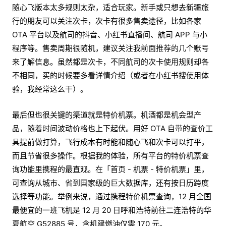
随心飞版本太多规则太杂，适合玩家。新手或只想去新疆旅
行的朋友可以关注次卡，次卡有很多售卖途径，比如各家
OTA 平台以及航司的抖音、小红书直播间、航司 APP 与小
程序等。售卖周期很随机，建议关注我前面推荐的几个账号
来了解信息。虽然都是次卡，不同航司的次卡使用规则却各
不相同，买的时候要多看详情介绍（或者在小红书搜使用体
验，我经常这么干）。
最后但也很关键的渠道就是特价机票。机酒都是机会型产
品，随着时间波动价格也上下起伏。用好 OTA 自带的查价工
具提前做打算，飞行成本有时能和随心飞和次卡可以打平，
而且节省很多操作。根据我的体验，所有平台的特价机票查
询功能里携程的最直观。在「首页 - 机票 - 特价机票」里，
可查询从城市、省到国家级的巨大数据库，还有按日历跨度
选择等功能。举例来说，通过携程特价机票查询，12 月全国
最便宜的一班飞机是 12 月 20 日呼和浩特前往二连浩特的华
夏航空 G52885 号，含机建燃油仅需 170 元。