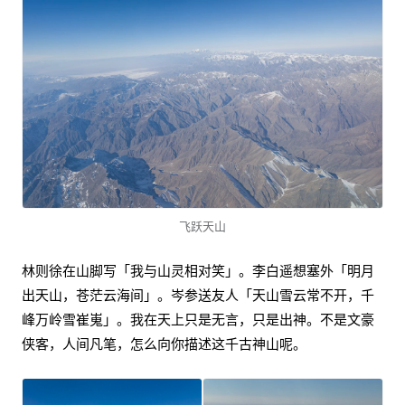
飞跃天山
林则徐在山脚写「我与山灵相对笑」。李白遥想塞外「明月
出天山，苍茫云海间」。岑参送友人「天山雪云常不开，千
峰万岭雪崔嵬」。我在天上只是无言，只是出神。不是文豪
侠客，人间凡笔，怎么向你描述这千古神山呢。