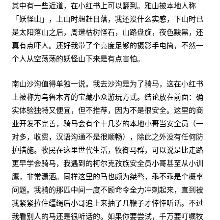
其中有一些近道，在小红书上可以翻到。雅山被本地人称
「妖怪山」，上山时想赶日落，我还没什么实感，下山时已
是太阳落山之后，周遭枯树怪石，山路盘旋，夜色黢黑，还
真有点吓人。还好我带了个亮度足够的摄影手电筒，不然一
个人从空荡荡的妖怪山下来是有点害怕。
南山沙沟值得单独一说。我去沙沟是为了骑马，这在小红书
上被称为乌鲁木齐的宝藏小众游玩方式。结论放在前面：确
实体验独特又便宜，但不推荐，因为不是很安全。这里的商
业开发不完善，骑马会有个十几岁的本地小哥当安全员（一
对多，收费，汉语沟通不是很顺畅），除此之外没有任何防
护措施。牧民在这里世代生活，牧御马群，可以说是比走路
更早学会骑马，我遇到的柯尔克孜族安全员小哥甚至从小训
鹰，非常潇洒。同样这里的马也颇为桀骜，乖不乖是个概率
问题。我骑的那匹中间一度不顾命令全力冲刺起来，直到被
我紧紧拉住缰绳后小哥追上来抽了几鞭子才悻悻听话。不过
我看别人的马还是很听话的。如果你要尝试，千万要叮嘱牧