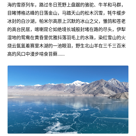
海的雪原列车，路过冬日荒野上盘踞的骆驼、牛羊和马群，
目睹博格达峰的日落金山，马踏天山的松木沉雪，牦牛缓步
冰封的白沙湖，帕米尔高原上沉默的冰山之父，雏鸽和苍老
的高台民居，喀喇昆仑如绝境长城般封堵在路的尽头，伊犁
湿地的鸳鸯在黄昏里优雅抖落羽毛上的水珠，染红雪山的火
烧云氤氲着赛里木湖的一池眼泪，野生北山羊在三千三百米
高的风口中漫步啃食苔藓……