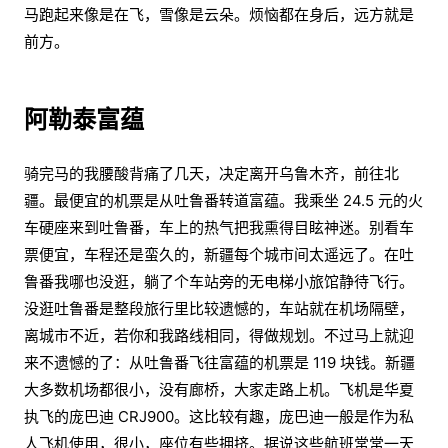
马跑起来像是在飞，雪像是云朵。烦恼都在身后，远方就是
前方。
阿勒泰富蕴
骑完马的我腰酸背痛了几天，决定离开乌鲁木齐，前往北
疆。最便宜的机票是从吐鲁番转道富蕴。我乘坐 24.5 元的火
车硬座来到吐鲁番，车上的热气把我熏得目眩神迷。别看车
票便宜，车程还是蛮久的，新疆每个城市间太遥远了。在吐
鲁番我哪也没逛，躺了个车站旁的无电梯小旅馆静待飞行。
没逛吐鲁番是整段旅行里比较遗憾的，车站就在机场隔壁，
离城市不近，若你和我路线相同，得做规划。不过马上就迎
来不遗憾的了：从吐鲁番飞往富蕴的机票是 119 块钱。新疆
大多数机场都很小，没有廊桥，大家走路上机。飞机是华夏
执飞的庞巴迪 CRJ900。这比较有趣，庞巴迪一般是作为私
人飞机使用，很小，座位有些拥挤。据说这些航班常常一天