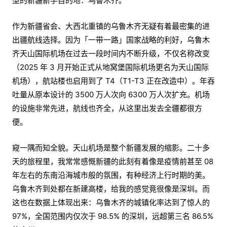
型的新疆新手目的地：乌鲁木齐。
作为新疆省会、大西北重镇的乌鲁木齐无疑有着最密集的进
出疆航线选择。因为「一带一路」国家战略的利好，乌鲁木
齐天山国际机场在过去一段时间内不断升级，不仅名称改变
（2025 年 3 月开始正式从地窝堡国际机场更名为天山国际
机场），航站楼也启用到了 T4（T1-T3 正在改造中）。年吞
吐量从原本设计的 3500 万人次向 6300 万人次扩充。机场
的设施非常先进，航线也齐全，从这里出发去全疆都很方
便。
窥一隅而知全貌。天山机场是整个新疆发展的缩影。二十多
天的旅程里，我常常感慨新疆的此刻有着像是疫情前甚至 08
年左右的东南沿海城市般的氛围，有种经济上行时期的美。
乌鲁木齐到处都在新建高楼，给我的感觉竟很像是深圳。而
这也在数据上体现出来：乌鲁木齐的城镇化率达到了惊人的
97%，全国范围内仅次于 98.5% 的深圳，远超第三名 86.5%