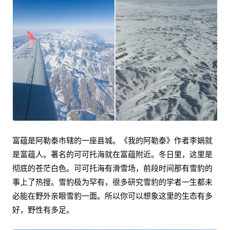
富蕴是阿勒泰市辖的一座县城。《我的阿勒泰》作者李娟就
是富蕴人。著名的可可托海就在富蕴附近。冬日里，这里是
彻底的苍茫白色。可可托海有滑雪场，前段时间那有雪豹的
事上了热搜。雪豹极为罕有，很多研究雪豹的学者一生都未
必能在野外亲眼雪豹一面。所以你可以想象这里的生态有多
好，野性有多足。