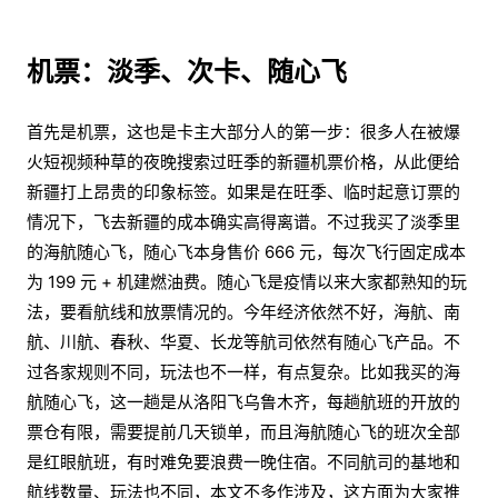
机票：淡季、次卡、随心飞
首先是机票，这也是卡主大部分人的第一步：很多人在被爆
火短视频种草的夜晚搜索过旺季的新疆机票价格，从此便给
新疆打上昂贵的印象标签。如果是在旺季、临时起意订票的
情况下，飞去新疆的成本确实高得离谱。不过我买了淡季里
的海航随心飞，随心飞本身售价 666 元，每次飞行固定成本
为 199 元 + 机建燃油费。随心飞是疫情以来大家都熟知的玩
法，要看航线和放票情况的。今年经济依然不好，海航、南
航、川航、春秋、华夏、长龙等航司依然有随心飞产品。不
过各家规则不同，玩法也不一样，有点复杂。比如我买的海
航随心飞，这一趟是从洛阳飞乌鲁木齐，每趟航班的开放的
票仓有限，需要提前几天锁单，而且海航随心飞的班次全部
是红眼航班，有时难免要浪费一晚住宿。不同航司的基地和
航线数量、玩法也不同，本文不多作涉及，这方面为大家推