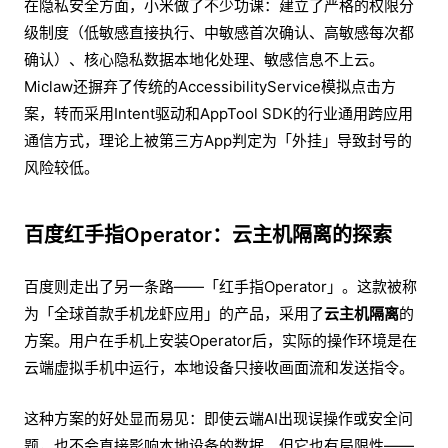
在隐私安全方面，小米做了不少功课：建立了严格的权限分
级制度（低敏感直接执行、中敏感首次确认、高敏感每次都
确认）、核心隐私数据本地化处理、敏感信息不上云。
Miclaw还摒弃了传统的AccessibilityService模拟点击方
案，转而采用Intent驱动和AppTool SDK的行业通用跨应用
通信方式，理论上被第三方App判定为「外挂」导致封号的
风险较低。
百度红手指Operator：云主机隔离的探索
百度则走出了另一条路——「红手指Operator」。这款被称
为「全球首款手机龙虾应用」的产品，采用了
云主机隔离
的
方案。用户在手机上安装Operator后，实际的操作环境是在
云端虚拟手机中运行，本地设备只接收画面流和发送指令。
这种方案的好处显而易见：即使云端AI出现误操作或安全问
题，也不会直接影响本地设备的数据。但它也有局限性——