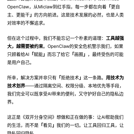
OpenClaw，从Miclaw到红手指，每一步都在向着
「
更自
主、更能干
」
的方向前进。这是技术发展的必然，也是人类
对效率的不懈追求。
但在这个过程中，我们不能忘记一个朴素的道理：
工具越强
大，越需要被约束
。OpenClaw的安全危机警示我们，如果
只顾着给AI
「
赋能
」
而忘了给它
「
画圈
」
，最终受伤的可能
是用户自己。
所幸，解决方案并非只有
「
拒绝技术
」
这一条路。
用技术为
技术划界
——通过隔离空间、权限分级、本地优先等手段，
我们完全可以既享受AI带来的便利，又守护好自己的隐私边
界。
这正是《双开分身空间》想做和正在做的事：让AI帮助我们
的生活，而不是
「
看见
」
我们的一切。让工具回归工具，让
隐私回归隐私。