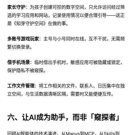
家长守护
：为孩子创建可控的数字空间，只允许访问经过筛
选的学习应用和网站，记录使用情况以便合理引导——这正
是《知芽守护空间》在做的事。
多账号游戏玩家
：主号与小号同时在线，互不干扰，无需频
繁切换登录。
借手机场景
：临时借出手机时，敏感应用可被隐藏或锁定，
保护隐私不被窥探。
工作文件管理
：将工作相关的文件、联系人、日历集中在独
立空间，与生活数据清晰区隔，需要时又能便捷互传。
六、让AI成为助手，而非
「
窥探者
」
回顾AI智能体的技术演进，从Manus到MCP，从Skills到