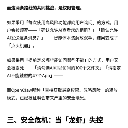
而这两条路线的共同挑战，是权限管理。
如果采用
「
每次使用高风险功能都向用户询问
」
的方式，用
户会被烦死——
「
确认允许AI查看您的相册？
」「
确认允许
AI发送这条消息？
」
——智能体本该解放双手，结果变成了
「
点头机器
」
。
如果采用
「
提前定义哪些能访问哪些不能
」
的方式，用户又
会被累死——
「
请勾选AI可以访问的100个文件夹
」「
请指定
AI不能触碰的47个App
」
——
而OpenClaw那种
「
直接获取最高权限、忽略风险
」
的粗放
模式，已经被证明会带来严重的安全隐患。
三、安全危机：当
「
龙虾
」
失控