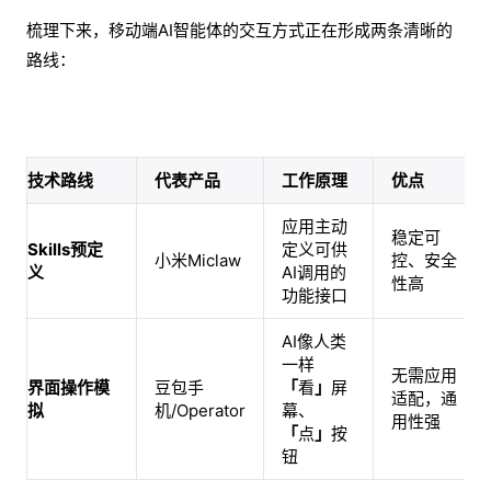
梳理下来，移动端AI智能体的交互方式正在形成两条清晰的
路线：
技术路线
代表产品
工作原理
优点
应用主动
稳定可
Skills预定
定义可供
小米Miclaw
控、安全
义
AI调用的
性高
功能接口
AI像人类
一样
无需应用
界面操作模
豆包手
「
看
」
屏
适配，通
拟
机/Operator
幕、
用性强
「
点
」
按
钮