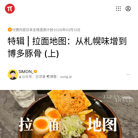
付费内容
日本全境漫游计划
2026年03月13日
特辑 | 拉面地图：从札幌味增到
博多豚骨 (上)
SIMON_
🗼公众号：日浮录 🌏博客：song.al