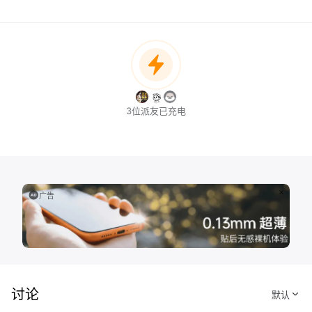
3位派友已充电
广告
讨论