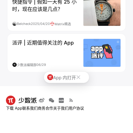
快捷指令 | 假如一天有 25 小
时，现在应该是几点？
Belcheck
2025/04/20
Matrix精选
派评 | 近期值得关注的 App
06/29
少数派编辑部
App 内打开
下载 App
联系我们
商务合作
关于我们
用户协议
© 2013-2026 深圳市烧麦网络科技有限公司 - 少数派
粤ICP备09128966号-4
|
粤B2-
20211534