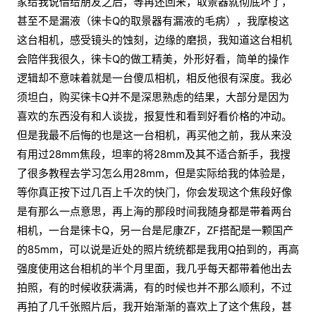
家给我说借给朋友之后，等再还回来，取景器就彻底坏了，
甚至不是漏液（徕卡Q的取景器有漏液的毛病），我摩梭这
这台相机，感受镜头的蚀刻，边缘的磨损，我知道这台相机
会陪伴我很久，徕卡Q的做工精美，外形好看，简单的操作
逻辑却不意味着就是一台傻瓜相机，相反他很有深度。我必
须坦白，购买徕卡Q并不是深思熟虑的结果，大部分是因为
喜欢的东西没有和人谈拢，报复性和看到好看价格的冲动。
但是我最不后悔的也是这一台相机，再买他之前，我从来没
有用过28mm焦段，坦率的将28mm及其不适合新手，我搜
了很多教程去学习怎么用28mm，但是实际给我的体验是，
等你真正按下过几百上千次的快门，你会发现这个焦段好像
是有那么一点意思，再上海的那段时间我随身都是带着两台
相机，一台是徕卡Q，另一台是尼康ZF，ZF搭配是一颗国产
的85mm，可以说是近处的照片统统都是我用Q拍到的，再高
强度使用这台相机的半个月里面，我几乎每天都带着他出去
拍照，有的时候收获满满，有的时候也并不那么顺利，不过
再拍了几千张照片后，我开始渐渐的喜欢上了这个焦段，甚