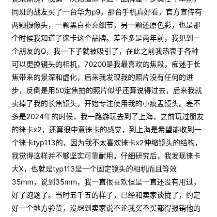
同班的战友买了一台华为p9，那台手机真好看，官方宣传有
两颗摄像头，一颗黑白补充细节，另一颗还原色彩，也是那
个时候我知道了徕卡这个品牌。差不多是两年前，我见到一
个朋友的Q，我一下子就被吸引了，在此之前我热衷于各种
可以更换镜头的相机，70200是我最喜欢的焦段，痴迷于长
焦带来的景深和虚化，后来我发现我的照片没有任何的进
步，反倒是用50定焦拍的照片似乎还算说得过去，后来我就
卖掉了我的长焦镜头，开始专注使用我的小痰盂镜头。差不
多是2024年的时候，我一路游玩去到了上海，之前玩过朋友
的徕卡x2，还算很中意徕卡的感觉，到上海是希望能收到一
个徕卡typ113的，因为我不太喜欢徕卡x2伸缩镜头的结构，
我觉得这样并不够坚实可靠耐用。仔细研究后，我发现徕卡
大X，也就是typ113是一个固定镜头的相机而且等效
35mm，说到35mm，我一直很喜欢但是一直还没有用过，
好了跑题了。当时五千五的样子，已经和卖家谈拢了，约定
好一个地方验货，没想到卖家说不论我买不买都得报销他的