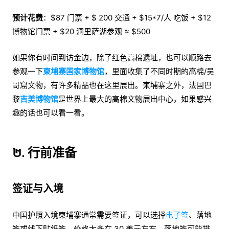
预计花费
：$87 门票 + $ 200 交通 + $15*7/人 吃饭 + $12
博物馆门票 + $20 洞里萨湖参观 ≈ $500
如果你有时间到访金边，除了红色高棉遗址，也可以顺路去
参观一下
柬埔寨国家博物馆
，里面收集了不同时期的高棉/吴
哥窟文物，有许多精品也在这里展出。柬埔寨之外，法国巴
黎
吉美博物馆
是世界上最大的高棉文物展出中心，如果感兴
趣的话也可以看一看。
២. 行前准备
签证与入境
中国护照入境柬埔寨通常需要签证，可以选择
电子签
、落地
签或线下贴纸签，价格大多在 30 美元左右。落地签可能排