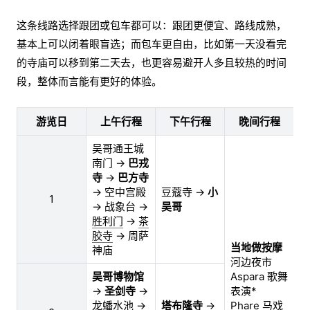
这条线路选择跟团或包车都可以：跟团更便宜、路线成熟，
基本上可以闭着眼盲选；而包车更自由，比如第一天没看完
的寺庙可以移到第二天去，也更容易避开人多且较热的时间
段，整体而言能有更好的体验。
游览日
上午行程
下午行程
晚间行程
吴哥通王城
南门 →
巴戎
寺
→
巴方寺
→ 空中宫殿
豆蔻寺 →
小
1
高
→ 战象台 →
吴哥
胜利门
→
茶
胶寺
→ 周萨
当地做按摩
神庙
河边夜市
吴哥博物馆
Aspara 歌舞
→
圣剑寺
→
表演*
龙蟠水池 →
塔布隆寺
→
Phare 马戏