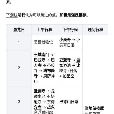
累。
下划线
是我认为可以跳过的点，
加粗是强烈推荐
。
游览日
上午行程
下午行程
晚间行程
小吴哥
→ 小
中
1
吴哥博物馆
吴哥日落
脑
王城南门
→
巴戎寺
→
巴
豆蔻寺
→
皇
方寺
→
茶胶
家浴池
→ 比
2
高
寺
→
塔布隆
粒寺+日落
寺
→ 周萨神
+ 拍星空
庙
圣剑寺
→ 龙
蟠水池 →
塔
轻
3
逊寺
→
东梅
巴肯山日落
过
奔寺
→ 战象
当地做按摩
台浮雕回廊
河边夜市