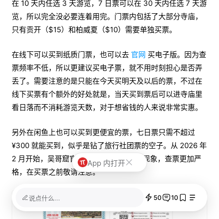
在 10 天内任选 3 天游览，7 日票可以在 30 天内任选 7 天游
览，所以完全没必要连着用完。门票内包括了大部分寺庙，
只有贡开（$15）和柏威夏（$10）需要单独买票。
在线下可以买到纸质门票，也可以去
官网
买电子版。因为查
票频率不低，所以更建议买电子票，就不用时刻担心是否弄
丢了。需要注意的是只能在今天买明天及以后的票，不过在
线下买票有个额外的好处就是，当天买到票后可以进寺庙里
看日落而不消耗游览天数，对于想省钱的人来说非常实惠。
另外在闲鱼上也可以买到更便宜的票，七日票只需不超过
¥300 就能买到，似乎是钻了旅行社团票的空子。从 2026 年
2 月开始，吴哥窟官方似乎注意到了这个现象，查票更加严
App 内打开
格，在买票之前敬请注意。
50
10
说点什么...