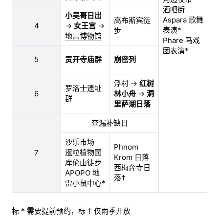
酒吧街
小吴哥日出
Aspara 歌舞
高布斯宾徒
上
4
→
女王宫
→
表演*
步
下
地雷博物馆
Phare 马戏
团表演*
中
5
贡开寺庙群
崩密列
时
浮村 →
红树
罗洛士遗址
低
6
林小舟
→
洞
群
慎
里萨湖日落
查漏补缺日
除
沙乐市场
徒
Phnom
暹粒植物园
7
其
Krom 日落
库伦山徒步
体
西梅奔寺日
APOPO 地
高
落†
雷小鼠中心*
标 * 需要提前预约，标 † 仅雨季开放