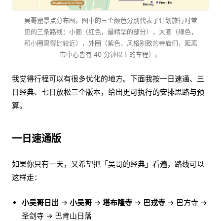
吴哥窟景点分布图。图中的三个颜色分别代表了计划旅行时常
见的三条路线：小圈（红色，最精华的部分），大圈（绿色，
和小圈离得比较近），外圈（紫色，风格别致的寺庙们，距离
市中心皆有 40 分钟以上的车程）。
我觉得行程可以有很多优化的地方。下面我按一日速通、三
日经典、七日放松三个版本，给出更可执行的安排思路与预
算。
一日速通版
如果你只有一天，又希望把「吴哥的经典」看遍，路线可以
这样走：
小吴哥日出
→
小吴哥
→
塔布隆寺
→
巴戎寺
→ 巴方寺 →
圣剑寺 → 巴肯山日落