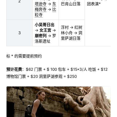
2
中
塔逊寺
→
东
巴肯山日落
团表演*
梅奔寺
→
比
粒寺
小吴哥日出
浮村 → 红树
→
女王宫
→
3
林小舟 → 洞
中
崩密列
→ 罗
里萨湖日落
洛斯遗址
标 * 的需要提前预约
预计花费
：$62 门票 + $ 100 包车 + $15*3/人 吃饭 + $12
博物馆门票 + $20 洞里萨湖参观 = $250