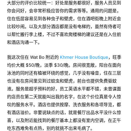
大部分的评价比较统一：好处是服务都很好，服务人员见到
你会问好，会非常积极应答你的需求等等。通用的问题是，
住在低层容易见到各种虫子和壁虎，住在酒吧街晚上附近会
比较吵闹。以及大部分酒店都是没有电梯的，虽然有侍者可
以帮忙搬行李上楼，不过不喜欢爬楼梯的建议还是在入住前
和酒店沟通一下。
我这次住在 Wat Bo 附近的
Khmer House Boutique
，旺季
均价大概 $50/晚，淡季 $30/晚。房间很宽敞，阳台在面向
泳池的同时还有植被环绕的感觉，几乎没有噪音，住在三层
也没有在房间里见到过蚊虫和壁虎，前台也提供免费驱蚊
液。服务是超乎预料的好，员工英语水平都不错，未曾谋面
的店员在第二天就能叫出我的名字，在这个价位真是令人惊
叹的服务水平。酒店也提供按摩、洗衣服务和各项导览，都
有酒店溢价。非要说缺点的话，就是餐厅出品水平没什么惊
喜，以及附近能找到的餐厅基本上都没有室内空调，在正午
吃东西难免有点热，别的就挑不出来毛病了。