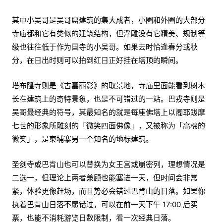
其中小吴哥是吴哥窟建筑的集大成者，小圈和外圈的大部分
寺庙都和它有类似的建筑结构，但浮雕没有它精美、规制等
级也往往低于作为国寺的小吴哥。如果去时恰逢春分或秋
分，在日出时则可以拍到红日正好挂在塔顶的瞬间。
塔布隆寺则是《古墓丽影》的取景地，寺庙里面能看到树木
长在建筑上的奇特景象，也是不可错过的一站。巴戎寺则是
吴哥最经典的符号，其最知名的就是每座佛塔上以阇耶跋摩
七世的形象所雕刻的「微笑四面佛像」，又被称为「高棉的
微笑」，是柬埔寨另一个知名的地标建筑。
圣剑寺或巴肯山也可以替换为女王宫或崩密列，理想情况是
二选一，但理论上两者兼顾也能塞进一天，但时间会非常
紧，体验更像赶场，而且势必会错过巴肯山的日落。如果你
执着巴肯山日落不愿错过，可以在前一天下午 17:00 后买
票，也能不消耗游览日数限制，看一次经典日落。