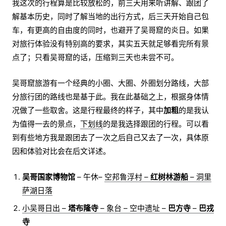
我这次的行程算是比较放松的，前三天用来听讲解、跟团了
解基本历史，同时了解当地的出行方式，后三天开始自己包
车，有更高的自由度的同时，也避开了吴哥窟的炎日。如果
对旅行体验没有特别高的要求，其实五天就足够看完所有景
点了；只看吴哥窟的话，压缩到三天也未尝不可。
吴哥窟旅游有一个经典的小圈、大圈、外圈划分路线，大部
分旅行团的路线也是基于此。我在此基础之上，根据身体情
况做了一些取舍。这是行程最终的样子，其中
加粗
的是我认
为值得一去的景点，
下划线
的是我选择跟团的行程。可以看
到有些地方我是跟团去了一次之后自己又去了一次，具体原
因和体验对比会在后文详述。
吴哥国家博物馆
– 午休–
空邦鲁浮村 –
红树林游船
– 洞里
萨湖日落
小吴哥日出 –
塔布隆寺
– 象台 – 空中遗址 –
巴方寺
–
巴戎
寺