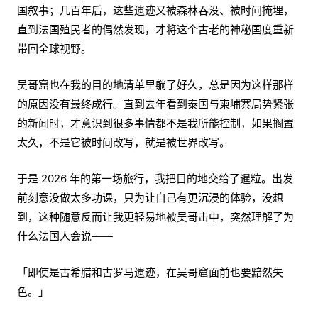
国叙事；几百年后，这些遗迹又被森林吞没、被时间掩埋，
直到法国殖民者的偶然发现，才将这个古老的神秘国度重新
带回全球视野。
吴哥窟也在我的目的地清单里躺了好久，总是因为这样那样
的原因没有最终成行。直到去年看到泰国与柬埔寨局势紧张
的新闻时，才意识到很多事情都不是我所能控制，如果搁置
太久，不是它被时间改写，就是被世界改写。
于是 2026 年的第一场旅行，我把目的地交给了暹粒。出发
前刻意没做太多功课，只为让自己有更沉浸的体验，没想
到，这种随意反而让我更轻易地被吴哥击中，突然理解了为
什么法国人会说——
「即使是古希腊和古罗马遗迹，在吴哥窟面前也要黯然失
色。」