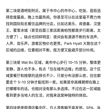
第二块是酒吧街附近，属于市中心的市中心，吃饭、逛街选
择密度最高，晚上也最热闹。你甚至可以在这里毫不费力地
找到国际知名餐饮品牌的分店，比如达美乐、肯德基、汉堡
王、蜜雪冰城（甚至后面三家店距离柏悦都是步行距离，太
方便了）。缺点也同样明显：夜间会有源源不断的车流声、
人声、音乐声，游客区物价也更贵。Park Hyatt 大致在这个
区域的边缘，位置相对平衡，既方便又能避开部分吵闹。
第三块是 Wat Bo 区域，离市中心步行 10–15 分钟，整体更
安静，游人也不多，有点「住在城市边缘」的感觉。这个区
域里餐厅和按摩的选择也不少，只是分布没那么密，往往都
要走个 5–10 分钟才能找到一家。如果是非高峰期想在路上
拦嘟嘟车的话，也相对没有那么多选择。不过在这一区域能
看到更多当地人的生活，对我来说是种独特的体验。
第四块是度假酒店集中区，白人游客躺平高发地，SPA、泳