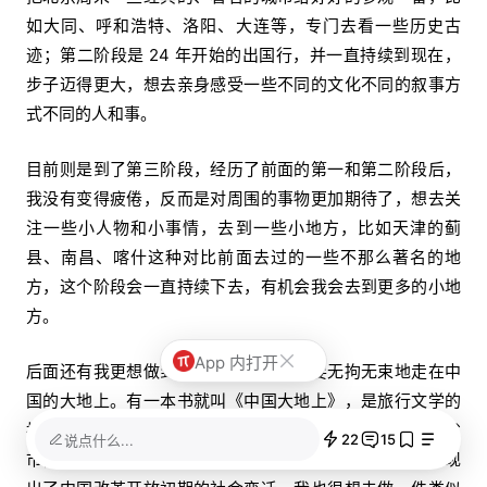
如大同、呼和浩特、洛阳、大连等，专门去看一些历史古
迹；第二阶段是 24 年开始的出国行，并一直持续到现在，
步子迈得更大，想去亲身感受一些不同的文化不同的叙事方
式不同的人和事。
目前则是到了第三阶段，经历了前面的第一和第二阶段后，
我没有变得疲倦，反而是对周围的事物更加期待了，想去关
注一些小人物和小事情，去到一些小地方，比如天津的蓟
县、南昌、喀什这种对比前面去过的一些不那么著名的地
方，这个阶段会一直持续下去，有机会我会去到更多的小地
方。
App 内打开
后面还有我更想做到的第四阶段，我想要无拘无束地走在中
国的大地上。有一本书就叫《中国大地上》，是旅行文学的
扛鼎之作，作者保罗·索鲁在1986年乘火车穿越中国二十余省
22
15
说点什么...
市，把在这些省市的经历所见所闻记录了下来，给我们呈现