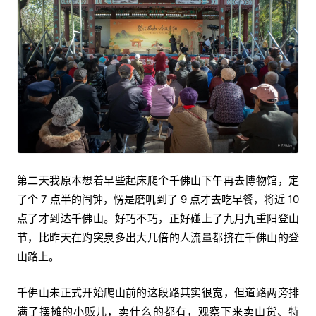
第二天我原本想着早些起床爬个千佛山下午再去博物馆，定
了个 7 点半的闹钟，愣是磨叽到了 9 点才去吃早餐，将近 10
点了才到达千佛山。好巧不巧，正好碰上了九月九重阳登山
节，比昨天在趵突泉多出大几倍的人流量都挤在千佛山的登
山路上。
千佛山未正式开始爬山前的这段路其实很宽，但道路两旁排
满了摆摊的小贩儿，卖什么的都有，观察下来卖山货、特