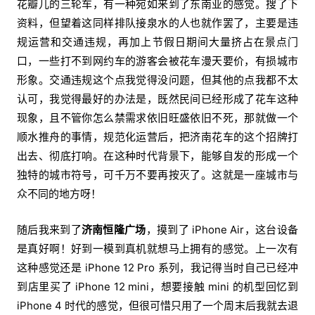
花瓣儿的三轮车，有一种宛如来到了东南亚的感觉。搜了下
资料，但望着这同样排队接泉水的人也就作罢了，主要是违
规运营和交通违规，再加上节假日期间大量挤占在景点门
口，一些打不到网约车的游客会被花车漫天要价，有损城市
形象。交通违规这个点我觉得没问题，但其他的点我都不太
认可，我觉得最好的办法是，既然民间已经形成了花车这种
现象，且不管你怎么禁需求依旧旺盛依旧不死，那就做一个
顺水推舟的事情，规范化运营后，把济南花车的这个招牌打
出去、彻底打响。在这种时代背景下，能够自发的形成一个
独特的城市符号，可千万不要再按灭了。这就是一座城市与
众不同的地方呀！
随后我来到了
济南恒隆广场
，摸到了 iPhone Air，这台设备
是真好啊！好到一模到真机就想马上拥有的感觉。上一次有
这种感觉还是 iPhone 12 Pro 系列，我记得当时自己已经冲
到店里买了 iPhone 12 mini，想要接触 mini 的机型回忆到
iPhone 4 时代的感觉，但很可惜只用了一个周末后我就去退