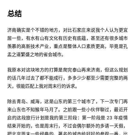
总结
济南确实是个不错的地方，对比石家庄来说我个人认为更宜
居一些，有水有山有文化有历史有底蕴，甚至还有很多城市
羡慕的高新技术产业，重点是整体人口素质更高，毕竟是孔
孟之道繁盛之地的省会城市。
我原本对这块地方的打算是爬完泰山再来济南，但这么规划
的话几年过去了都不能成行，多多少少都至少需要完整的两
天，很能匹配上我对周末行的诉求。
除去青岛、威海，这是山东的第三个城市了，下一次专门再
来山东也不知猴年马月了。之前跟一些小伙伴聊过，最近开
启的这段旅行计划是我的第三阶段：第一阶段是 23 年疫情
结束开始的，也是周末行，不过会偶尔额外的多请一天假，
把北京周末一些经典的、著名的城市给好好的参观一番，比