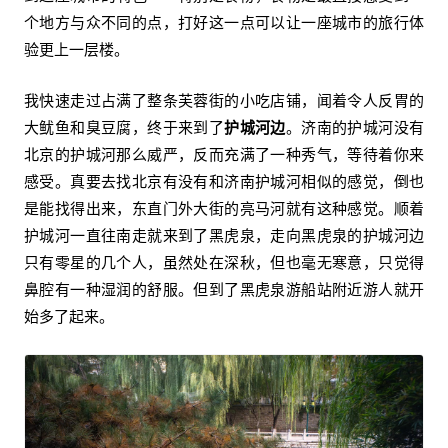
个地方与众不同的点，打好这一点可以让一座城市的旅行体
验更上一层楼。
我快速走过占满了整条芙蓉街的小吃店铺，闻着令人反胃的
大鱿鱼和臭豆腐，终于来到了
护城河边
。济南的护城河没有
北京的护城河那么威严，反而充满了一种秀气，等待着你来
感受。真要去找北京有没有和济南护城河相似的感觉，倒也
是能找得出来，东直门外大街的亮马河就有这种感觉。顺着
护城河一直往南走就来到了黑虎泉，走向黑虎泉的护城河边
只有零星的几个人，虽然处在深秋，但也毫无寒意，只觉得
鼻腔有一种湿润的舒服。但到了黑虎泉游船站附近游人就开
始多了起来。