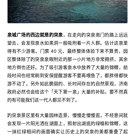
泉城广场的西边就是趵突泉
，在走向趵突泉南门的路上远远
望去，会发现泉水如黑洞一般吸附着一片人群。估计这泉里
得有不少游客。门票 40 元，最终整体体验下来不算贵，园
区整体除了趵突泉泉眼附近的那一小片地方非常拥挤，其余
地方倒也还好。为了吸引游客泉水中放养了大量的锦鲤，前
段时间也经常刷到安保提醒游客不要再喂鱼了，都胖得都快
游不动了。另外如此脆弱的、长时间存在的自然景观，济南
政府必然也会给这个「天下第一泉」大量的补贴，要不然真
的有可能我们这一代人都见不到了。
趵突泉景区里有大量园林造景，慢慢走慢慢逛，不经意间就
会发现一片阳光洒在湖面上，照射出湖底的绿植和锦鲤，这
一抹红绿相间的画面确实让历史上趵突泉的美都重叠了起