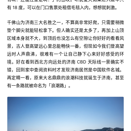
有 18 度，可以在门口售票处租借毛毯入内，想想就刺激。
千佛山为济南三大名胜之一，不算高非常好爬，只需要稍微
垫个脚尖就能轻松拿下。但人确实还是太多了，再加上山顶
区域本身就不大，到顶后也没怎么有空隙让你好好的看看风
景，古人登高望远心里总能畅快一番，但现如今我们登高望
远时人声鼎沸，很难有一个让自己静下心来好好感受的环
境。好在看到西北方向远处的济南 CBD 天际线一景确实不
错，回到家中查阅资料时才发现济南居然是中国软件名城。
再定睛一看，原来大名鼎鼎的浪潮科技就诞生于济南，甚至
有一条路就被命名为「浪潮路」。