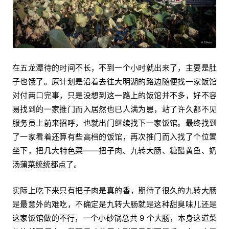
在五龙潭待的时间不长，不到一个小时就出来了，主要是肚
子也饿了。原计划是沿着去往大明湖的路边随便找一家饭馆
对付两口完事，只是没想到这一路上的饭馆并不多，好不容
易找到的一家推门而入居然也已人满为患，站了许久都不见
服务员上前来招呼，也就出门继续找下一家饭馆。最终找到
了一家看着还算有些高档的饭馆，再次推门而入找了个位置
坐下，把几大特色菜——把子肉、九转大肠、糖醋黄鱼、奶
汤蒲菜统统都点了。
实际上吃下来只有把子肉是真的香，期待了很久的九转大肠
是最意外的难吃，不确定是九转大肠就是这种甜臭味儿还是
这家饭馆做的不行，一个小砂锅总共 9 个大肠，本身这道菜