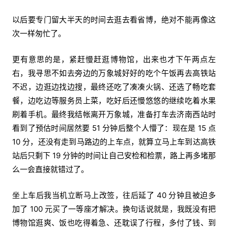
以后要专门留大半天的时间去逛去看省博，绝对不能再像这
次一样匆忙了。
更有意思的是，紧赶慢赶逛博物馆，出来也才下午两点左
右，我寻思不如去旁边的万象城好好的吃个午饭再去高铁站
不迟，边逛边找边搜，最终还吃了凑凑火锅、还选了畅吃套
餐，边吃边等服务员上菜，吃好后还慢悠悠的继续吃着水果
刷着手机。最终我结帐离开万象城，准备打车去济南西站时
看到了预估时间居然要 51 分钟后整个人懵了：现在是 15 点
10 分，还没有走到马路边的上车点，就算立马上车到达高铁
站后只剩下 19 分钟的时间让自己安检和检票，路上再多堵那
么一会直接就错过了。
坐上车后我当机立断马上改签，往后延了 40 分钟且被迫多
加了 100 元买了一等座才解决。换句话说就是，我既没有把
博物馆逛爽、饭也吃得着急、还耽误了行程，多付了钱、到