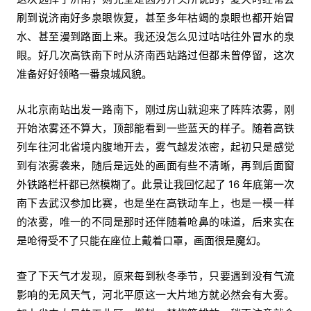
刷到说济南好多泉眼恢复，甚至多年枯竭的泉眼也都开始冒
水、甚至漫到路面上来。我还没怎么见过咕咕往外冒水的泉
眼。好几次高铁南下时从济南西站路过但都未曾停留，这次
准备好好领略一番泉城风貌。
从北京南站出发一路南下，刚过房山就迎来了阵阵浓雾，刚
开始浓雾还不算大，顶部能看到一些蓝天的样子。随着高铁
列车往河北省境内腹地开去，雾气越发浓密，起初只是感觉
到有浓雾袭来，随后是远处的画面有些不清晰，再到后面窗
外铁路栏杆都已然模糊了。此景让我回忆起了 16 年底第一次
南下去武汉参加比赛，也是坐在高铁动车上，也是一模一样
的浓雾，唯一的不同是那时还伴随着呛鼻的味道，后来实在
是呛得受不了只能在座位上戴着口罩，画面很是魔幻。
查了下天气才发现，原来每到秋冬季节，只要遇到没有气流
影响的无风天气，河北平原这一大片地方就必然会有大雾。