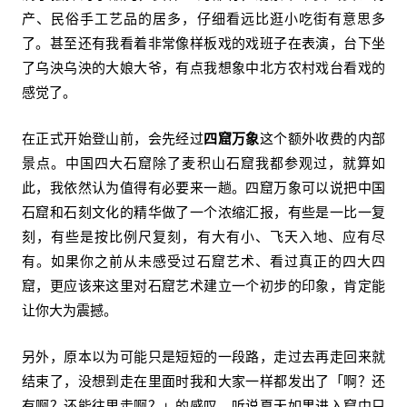
产、民俗手工艺品的居多，仔细看远比逛小吃街有意思多
了。甚至还有我看着非常像样板戏的戏班子在表演，台下坐
了乌泱乌泱的大娘大爷，有点我想象中北方农村戏台看戏的
感觉了。
在正式开始登山前，会先经过
四窟万象
这个额外收费的内部
景点。中国四大石窟除了麦积山石窟我都参观过，就算如
此，我依然认为值得有必要来一趟。四窟万象可以说把中国
石窟和石刻文化的精华做了一个浓缩汇报，有些是一比一复
刻，有些是按比例尺复刻，有大有小、飞天入地、应有尽
有。如果你之前从未感受过石窟艺术、看过真正的四大四
窟，更应该来这里对石窟艺术建立一个初步的印象，肯定能
让你大为震撼。
另外，原本以为可能只是短短的一段路，走过去再走回来就
结束了，没想到走在里面时我和大家一样都发出了「啊？还
有啊？还能往里走啊？」的感叹。听说夏天如果进入窟中只