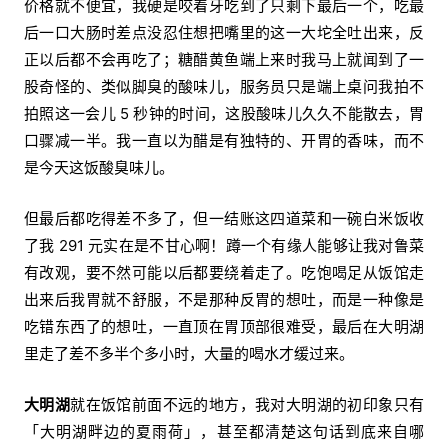
价格就不便宜，我硬是咬着牙吃到了只剩下最后一个，吃最
后一口大肠时差点没忍住想把嘴里的这一大坨全吐出来，反
正以后都不会再吃了；糖醋黄鱼端上来时我马上就闻到了一
股奇怪的、类似脚臭的酸味儿，服务员只是端上桌问我拍不
拍照这一会儿 5 秒钟的时间，这股酸味儿久久不能散去，胃
口骤减一半。我一直以为醋是有独特的、开胃的香味，而不
是今天这饭酸臭味儿。
但最后都吃得差不多了，但一结账这四道菜和一碗白米饭收
了我 291 元实在是不甘心啊！蹲一个有缘人能够让我对鲁菜
有改观，要不然可能以后都要绕着走了。吃饱喝足从饭馆走
出来后我胃就不舒服，不是那种反胃的想吐，而是一种像是
吃错东西了的想吐，一直顶在胃顶部很难受，最后在大明湖
里走了差不多半个多小时，大量的喝水才缓过来。
大明湖
就在饭馆前面不远的地方，我对大明湖的初印象只有
「大明湖畔边的夏雨荷」，甚至都清楚这句话到底来自哪