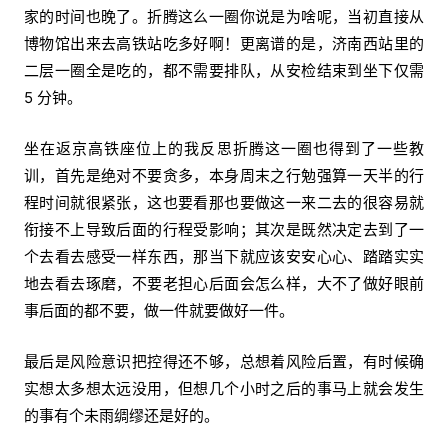
家的时间也晚了。折腾这么一圈你说是为啥呢，当初直接从
博物馆出来去高铁站吃多好啊！更离谱的是，济南西站里的
二层一圈全是吃的，都不需要排队，从安检结束到坐下仅需
5 分钟。
坐在返京高铁座位上的我反思折腾这一圈也得到了一些教
训，首先是绝对不要贪多，本身周末之行勉强算一天半的行
程时间就很紧张，这也要看那也要做这一来二去的很容易就
衔接不上导致后面的行程受影响；其次是既然决定去到了一
个去看去感受一样东西，那当下就应该安安心心、踏踏实实
地去看去琢磨，不要老担心后面会怎么样，大不了做好眼前
事后面的都不要，做一件就要做好一件。
最后是风险意识把控得还不够，总想着风险后置，有时候确
实想太多想太远没用，但想几个小时之后的事马上就会发生
的事有个未雨绸缪还是好的。