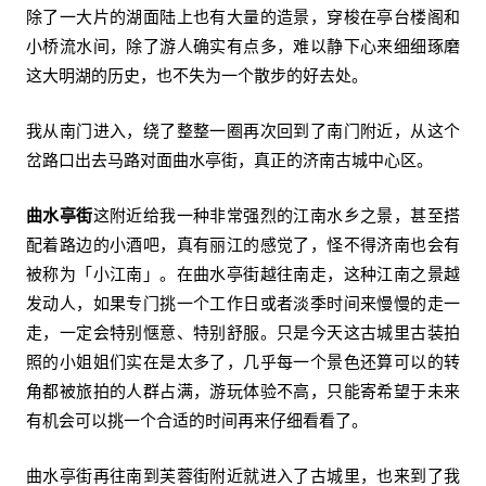
除了一大片的湖面陆上也有大量的造景，穿梭在亭台楼阁和
小桥流水间，除了游人确实有点多，难以静下心来细细琢磨
这大明湖的历史，也不失为一个散步的好去处。
我从南门进入，绕了整整一圈再次回到了南门附近，从这个
岔路口出去马路对面曲水亭街，真正的济南古城中心区。
曲水亭街
这附近给我一种非常强烈的江南水乡之景，甚至搭
配着路边的小酒吧，真有丽江的感觉了，怪不得济南也会有
被称为「小江南」。在曲水亭街越往南走，这种江南之景越
发动人，如果专门挑一个工作日或者淡季时间来慢慢的走一
走，一定会特别惬意、特别舒服。只是今天这古城里古装拍
照的小姐姐们实在是太多了，几乎每一个景色还算可以的转
角都被旅拍的人群占满，游玩体验不高，只能寄希望于未来
有机会可以挑一个合适的时间再来仔细看看了。
曲水亭街再往南到芙蓉街附近就进入了古城里，也来到了我