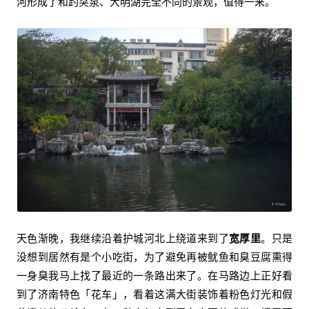
河形成了和趵突泉、大明湖完全不同的景观，值得一来。
天色渐晚，我继续沿着护城河北上绕道来到了
宽厚里
。只是
没想到居然有是个小吃街，为了避免再被鱿鱼和臭豆腐熏得
一身臭我马上找了最近的一条路出来了。在马路边上正好看
到了济南特色「花车」，看着这满大街装饰着粉色灯光和假