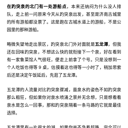
在趵突泉的北门有一处游船点
，本来还纳闷为什么没人排
队，走上前一问原来今天从趵突泉出发，甚至是济南古城里
的所有游船都没票了。这是跑在古城水道上的游船，不是公
园里的那种游船。
略微失望地走出景区，趵突泉北门外对面就是
五龙潭
，但我
还在回味趵突泉，不想这么快的就衔接下一个泉，好在看到
有一家鲁菜馆人气很旺，便走上前拿了个号。只是没想到一
个人吃饭也得等 9 桌，估摸着这也得等一小时了，稍加思索
后还是决定午饭延后，先逛了五龙潭。
五龙潭的人流量对比趵突泉骤减，虽泉水的姿色不如趵突泉
那么粗狂，但如果你对泉水喷涌之景并无念想，只是想看看
泉水是怎么一回事，那和趵突泉隔着一条马路的它就是最佳
选择。
五龙潭里有一片很大的湖，如果你并不急着赶路，完全可以