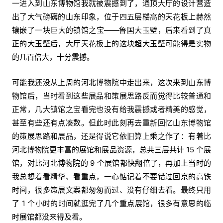
一进入到山东博物馆我就被震撼到了，通顶大厅的设计营造
出了大气磅礴的山东印象，位于四五层楼高的天花板上赫然
镶嵌了一块巨大的镇馆之宝——鲁国大玉壁，后来看到了真
正的大玉壁后，大厅天花板上的这块超大玉壁可能得是实物
的几百倍大，十分震撼。
可能我还没从上周的河北博物院中走出来，这次来到山东博
物馆后，当时看到这些展品和策展思路反而觉得比较普通和
正常，几大镇馆之宝看完也没有给我震撼或者精美的感觉，
甚至有些还有点凑数。但此时此刻再去重新回忆山东博物馆
的策展思路和展品，还是得说它依旧算上乘之作了：有着比
河北博物院更丰富的展馆和展品资源，总共三层共计 15 个展
馆，对比河北博物院的 9 个展馆都快翻倍了，再加上当时的
我总想着看精华、看重点，一心惦记着不要错过回京的高铁
时间，很多策展文案都匆匆而过、没有仔细去看。最终只用
了 1 个小时的时间就逛完了几个重点展馆，很多有意思的临
时展馆都没来得及看。