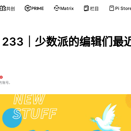
PRIME
Matrix
Pi Stor
共创
栏目
 233｜少数派的编辑们最
方账号。