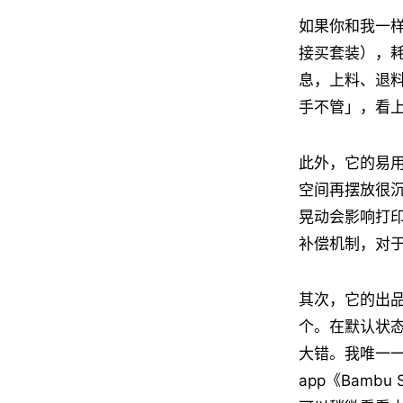
如果你和我一样
接买套装），
息，上料、退
手不管」，看
此外，它的易
空间再摆放很沉
晃动会影响打印
补偿机制，对
其次，它的出品
个。在默认状态
大错。我唯一
app《Bam