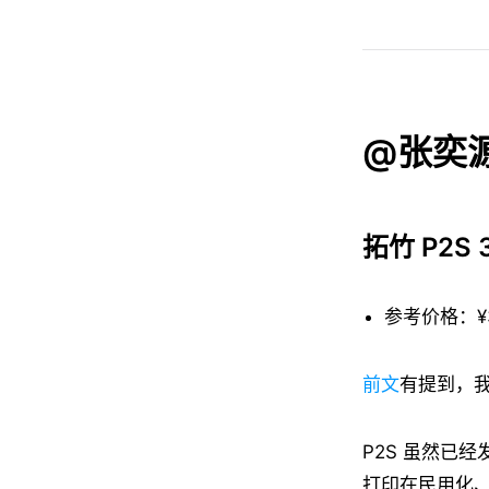
@张奕源
拓竹 P2S 
参考价格：¥
前文
有提到，我
P2S 虽然已
打印在民用化