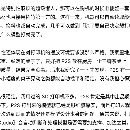
是特别怕麻烦的超级懒人，那可以在购机的时候顺便整一套 
耗材也直接用拓竹第一方的。这样一来，机器可以自动读取颜
料、换料也都自动完成，几乎可以做到「除了要自己决定想打
上什么模型打就完了。
用性还体现在对打印机的摆放环境要求没那么严格。我家里地
重、稳定的桌子了，只好把 P2S 放在厨房一个三脚茶桌上
质量，结果完全没事。后来我研究了一下才发现，P2S 有
于小幅度的桌子晃动之类都能自动找平和稳定，没有我担心得
很稳定。我用过的 3D 打印机不多，P2S 肯定是其中出品
下，P2S 打出来的模型就已经足够细腻厚实，而且打印过
一次遇到炒面的情况还是模型设计本身的问题。通常来说，打
bu Studio》会自动判断和处理模型是否需要加支撑、加边之