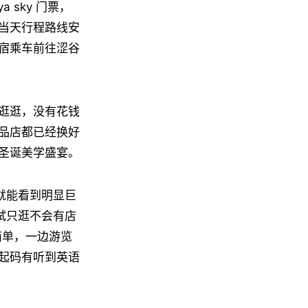
a sky 门票，
当天行程路线安
宿乘车前往涩谷
逛逛，没有花钱
品店都已经换好
圣诞美学盛宴。
远就能看到明显巨
不试只逛不会有店
简单，一边游览
起码有听到英语