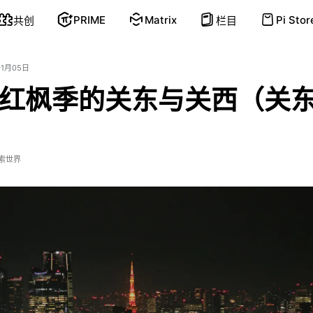
PRIME
Matrix
Pi Stor
共创
栏目
01月05日
红枫季的关东与关西（关
索世界