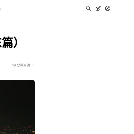
e
东篇）
19 分钟阅读