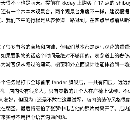
不幸也是雨天。提前在 kkday 上购买了 17 点的 shibuy
台还有一个六本木观景台，两个观景台角度不一样，建议根据
点。我们下午的行程是从表参道一路逛到，在四点半点前从新
过了很多有名的商场和店铺，但我们基本都是走马观花的看看
，如果要购物的话这个时间是绝对不够用的。表参道上的奢侈
作为游客仅从路过的建筑、橱窗和外立面设计也能体验到一场
个任务是打卡全球首家 fender 旗舰店，一共有四层，远
er 招牌。店内没有很多人，只有零散的几个人在座椅上试琴。
 人友好，但因为 i 还是不敢在这里试琴。店内的装修风格很
像在朝圣，最后特意拍了张梦中电吉他的照片就离开了。店内
前来买琴不用担心语言沟通问题。