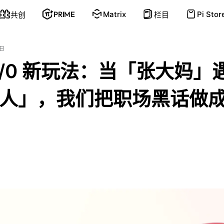
PRIME
Matrix
Pi Stor
共创
栏目
2日
te/0 新玩法：当「张大妈」
人」，我们把职场黑话做