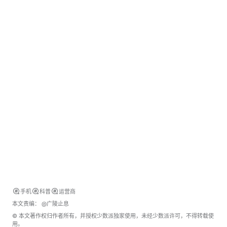
的能力。
回顾卫星通信的发展，我们可以看到：在智能手机中加入这
项能力，虽然还没有成熟到完全普及，但它正处在从专业应
用向日常场景逐步渗透的过渡阶段。
以上就是本文的全部内容了，希望可以帮你解答关于「手机
卫星通信」种种问题。最后，也欢迎大家在评论区留下相关
讨论。
> 关注
少数派小红书
，感受精彩数字生活 🍃
> 实用、好用的
正版软件
，少数派为你呈现 🚀
手机
科普
运营商
本文责编：
@广陵止息
© 本文著作权归作者所有，并授权少数派独家使用，未经少数派许可，不得转载使
用。