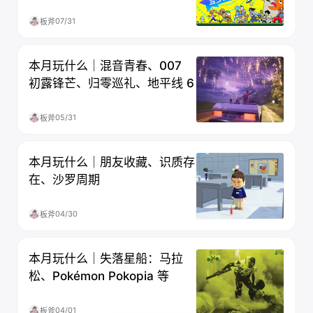
忆重置
07/31
板斧
本月玩什么｜混音青春、007
初露锋芒、归零巡礼、地平线 6
05/31
板斧
本月玩什么｜朋友收藏、识质存
在、沙罗周期
04/30
板斧
本月玩什么｜失落星船：马拉
松、Pokémon Pokopia 等
04/01
板斧