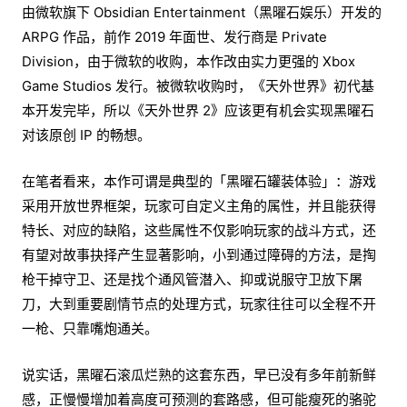
由微软旗下 Obsidian Entertainment（黑曜石娱乐）开发的
ARPG 作品，前作 2019 年面世、发行商是 Private
Division，由于微软的收购，本作改由实力更强的 Xbox
Game Studios 发行。被微软收购时，《天外世界》初代基
本开发完毕，所以《天外世界 2》应该更有机会实现黑曜石
对该原创 IP 的畅想。
在笔者看来，本作可谓是典型的「黑曜石罐装体验」：游戏
采用开放世界框架，玩家可自定义主角的属性，并且能获得
特长、对应的缺陷，这些属性不仅影响玩家的战斗方式，还
有望对故事抉择产生显著影响，小到通过障碍的方法，是掏
枪干掉守卫、还是找个通风管潜入、抑或说服守卫放下屠
刀，大到重要剧情节点的处理方式，玩家往往可以全程不开
一枪、只靠嘴炮通关。
说实话，黑曜石滚瓜烂熟的这套东西，早已没有多年前新鲜
感，正慢慢增加着高度可预测的套路感，但可能瘦死的骆驼