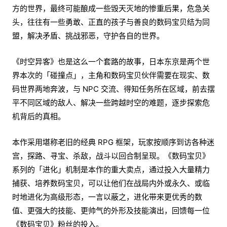
方的世界，最终可能酿成一些毁天灭地的惨重后果，危急关
头，往往有一些勇敢、正直的孩子与善良的数码宝贝结为同
盟，解决矛盾、挑战邪恶，守护各自的世界。
《时空异客》也是这么一个套路的故事，日本东京是两个世
界本次的「碰撞点」，主角和数码宝贝伙伴需要在现实、数
码世界两地奔波，与 NPC 交流、得知任务所在区域，前去摆
平不同区域的敌人、解决一些跨越时空的难题，逐步探索危
机背后的真相。
本作采用堪称老旧的经典 RPG 框架，玩家按顺序到访各种迷
宫，探路、寻宝、杀敌，战斗以回合制呈现。《数码宝贝》
系列的「进化」机制是本作的重大卖点，通过投入大量精力
捕获、培养数码宝贝，可以让他们在战局内外或永久、或临
时地进化为高级形态，一言以蔽之，进化带来更优秀的数
值、更强大的技能、更帅气的外形及技能演出，回馈每一位
《数码宝贝》粉丝的投入。