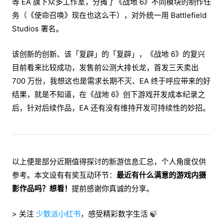
等 EA 旗下众多工作室，分摊了《战地 6》不同模块的制作任
务（《使命召唤》现在也这么干），对外统一用 Battlefield
Studios 署名。
该创新的创新、该「复辟」的「复辟」，《战地 6》的复兴
目前看来比较成功，发售前公测大排长龙，首发三天卖出
700 万份，我想这也是需求长期不灭、EA 终于呼应带来的好
结果，就是不知道，在《战地 6》创下游戏开发成本纪录之
后，针对后续作品，EA 还有没有维持开发可持续性的妙招。
以上便是部分近期值得探讨的新游信息汇总，个人角度仅供
参考。本文设有有奖互动环节：
最近有什么满意的游戏内摄
影作品吗？想看！
提前感谢你真诚的分享。
> 关注
少数派小红书
，感受精彩数字生活 🍃