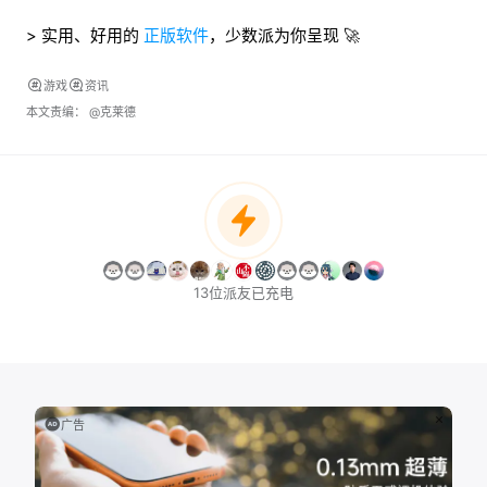
> 实用、好用的
正版软件
，少数派为你呈现 🚀
游戏
资讯
本文责编：
@克莱德
13位派友已充电
广告