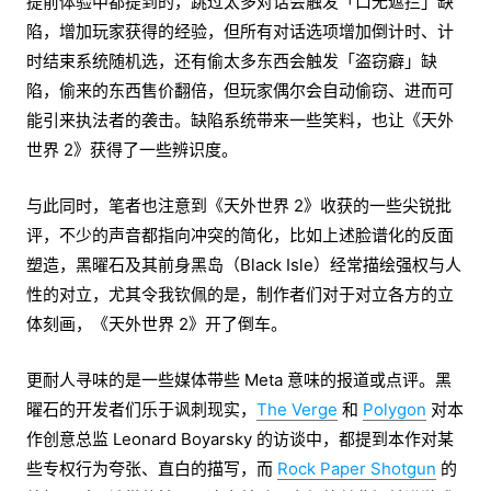
提前体验中都提到的，跳过太多对话会触发「口无遮拦」缺
陷，增加玩家获得的经验，但所有对话选项增加倒计时、计
时结束系统随机选，还有偷太多东西会触发「盗窃癖」缺
陷，偷来的东西售价翻倍，但玩家偶尔会自动偷窃、进而可
能引来执法者的袭击。缺陷系统带来一些笑料，也让《天外
世界 2》获得了一些辨识度。
与此同时，笔者也注意到《天外世界 2》收获的一些尖锐批
评，不少的声音都指向冲突的简化，比如上述脸谱化的反面
塑造，黑曜石及其前身黑岛（Black Isle）经常描绘强权与人
性的对立，尤其令我钦佩的是，制作者们对于对立各方的立
体刻画，《天外世界 2》开了倒车。
更耐人寻味的是一些媒体带些 Meta 意味的报道或点评。黑
曜石的开发者们乐于讽刺现实，
The Verge
和
Polygon
对本
作创意总监 Leonard Boyarsky 的访谈中，都提到本作对某
些专权行为夸张、直白的描写，而
Rock Paper Shotgun
的