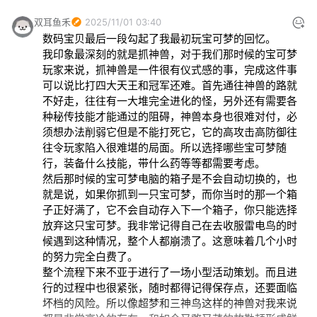
双耳鱼禾
2025/11/01 03:40
数码宝贝最后一段勾起了我最初玩宝可梦的回忆。

我印象最深刻的就是抓神兽，对于我们那时候的宝可梦
玩家来说，抓神兽是一件很有仪式感的事，完成这件事
可以说比打四大天王和冠军还难。首先通往神兽的路就
不好走，往往有一大堆完全进化的怪，另外还有需要各
种秘传技能才能通过的阻碍，神兽本身也很难对付，必
须想办法削弱它但是不能打死它，它的高攻击高防御往
往令玩家陷入很难堪的局面。所以选择哪些宝可梦随
行，装备什么技能，带什么药等等都需要考虑。

然后那时候的宝可梦电脑的箱子是不会自动切换的，也
就是说，如果你抓到一只宝可梦，而你当时的那一个箱
子正好满了，它不会自动存入下一个箱子，你只能选择
放弃这只宝可梦。我非常记得自己在去收服雷电鸟的时
候遇到这种情况，整个人都崩溃了。这意味着几个小时
的努力完全白费了。

整个流程下来不亚于进行了一场小型活动策划。而且进
行的过程中也很紧张，随时都得记得保存点，还要面临
坏档的风险。所以像超梦和三神鸟这样的神兽对我来说