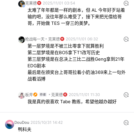
克莱德
2025/11/01 03:54
太难了年年都是一样的剧本，但 AL 今年好歹站着
输的吧，没往年那么难受了，接下来把光借给哥
哥，开始做 TES 一穿三的美梦。
枪战每一天
克莱德
2025/11/01 06:32
第一层梦境是不被三比零拿下就算胜利

第二层梦境是在BO5拿下T1改写历史

第三层梦境是在总决上三比二战胜Geng拿到21年
EDG剧本

最后是在颁奖台上哥哥拉着小奶油369来上一句外
战看滔搏
板斧
克莱德
2025/11/01 11:30
我是真的很喜欢 Tabe 教练，希望他越办越好
DouDou
2025/10/31 14:42
鸭科夫