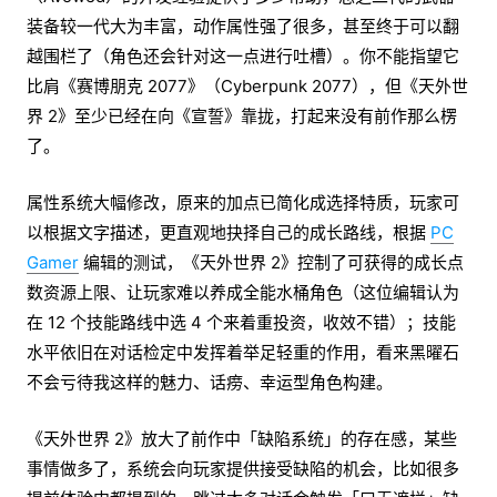
装备较一代大为丰富，动作属性强了很多，甚至终于可以翻
越围栏了（角色还会针对这一点进行吐槽）。你不能指望它
比肩《赛博朋克 2077》（Cyberpunk 2077），但《天外世
界 2》至少已经在向《宣誓》靠拢，打起来没有前作那么楞
了。
属性系统大幅修改，原来的加点已简化成选择特质，玩家可
以根据文字描述，更直观地抉择自己的成长路线，根据
PC
Gamer
编辑的测试，《天外世界 2》控制了可获得的成长点
数资源上限、让玩家难以养成全能水桶角色（这位编辑认为
在 12 个技能路线中选 4 个来着重投资，收效不错）；技能
水平依旧在对话检定中发挥着举足轻重的作用，看来黑曜石
不会亏待我这样的魅力、话痨、幸运型角色构建。
《天外世界 2》放大了前作中「缺陷系统」的存在感，某些
事情做多了，系统会向玩家提供接受缺陷的机会，比如很多