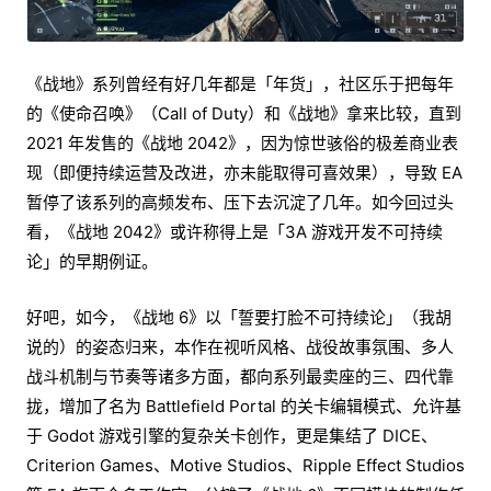
《战地》系列曾经有好几年都是「年货」，社区乐于把每年
的《使命召唤》（Call of Duty）和《战地》拿来比较，直到
2021 年发售的《战地 2042》，因为惊世骇俗的极差商业表
现（即便持续运营及改进，亦未能取得可喜效果），导致 EA
暂停了该系列的高频发布、压下去沉淀了几年。如今回过头
看，《战地 2042》或许称得上是「3A 游戏开发不可持续
论」的早期例证。
好吧，如今，《战地 6》以「誓要打脸不可持续论」（我胡
说的）的姿态归来，本作在视听风格、战役故事氛围、多人
战斗机制与节奏等诸多方面，都向系列最卖座的三、四代靠
拢，增加了名为 Battlefield Portal 的关卡编辑模式、允许基
于 Godot 游戏引擎的复杂关卡创作，更是集结了 DICE、
Criterion Games、Motive Studios、Ripple Effect Studios