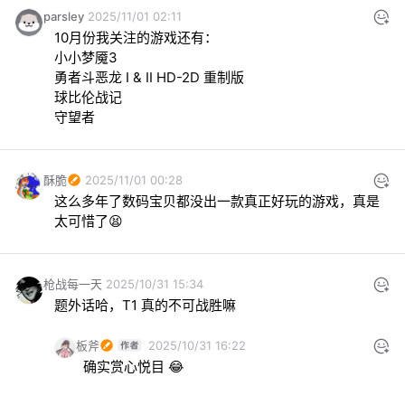
parsley
2025/11/01 02:11
10月份我关注的游戏还有：

小小梦魇3

勇者斗恶龙 I & II HD-2D 重制版

球比伦战记

守望者
酥脆
2025/11/01 00:28
这么多年了数码宝贝都没出一款真正好玩的游戏，真是
太可惜了😫
枪战每一天
2025/10/31 15:34
题外话哈，T1 真的不可战胜嘛
板斧
2025/10/31 16:22
确实赏心悦目 😂