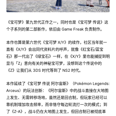
《宝可梦》第九世代正作之一，同时也是《宝可梦 传说》这
个子系列的第二部新作，依旧由 Game Freak 负责制作。
本作也算是第六世代《宝可梦 X/Y》的续作，社区当年就一
直有《X/Y》会出同代资料片的呼声，就像《红宝石/蓝宝
石》那一代出了《绿宝石》一样，在《X/Y》里也能捕捉到明
显与「Z」意向有关的神秘宝可梦，没想到这个传说中的
《Z》让我们从 3DS 时代等到了 NS2 时代。
本作延续了《宝可梦 传说 阿尔宙斯》（Pokémon Legends:
Arceus）的玩法创新：《阿尔宙斯》中的战斗直接在大地图
上发生、无需转移场地，虽然还是回合制，但玩家已经可以
靠机制增加攻击频率，而非恪守每边轮流打一次的模式；到
了《Z-A》，战斗仍在大地图上发生，但回合制已被彻底革