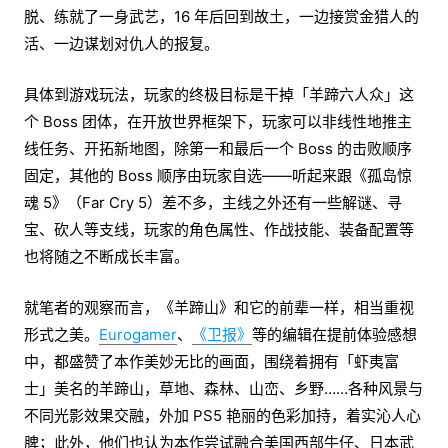
脱、练就了一身武艺，16 年后回到故土，一边接赏金猎人的
活、一边谋划对仇人的报复。
具体到游戏玩法，玩家的终极目标是干掉「羊蹄六人众」这
个 Boss 团体，在开放世界框架下，玩家可以非线性地推主
线任务、开拓新地图，除第一和最后一个 Boss 的击败顺序
固定，其他的 Boss 顺序由玩家自选——听起来跟《孤岛惊
魂 5》（Far Cry 5）差不多，主线之外还有一些解谜、寻
宝、砍人等支线，玩家的角色属性、作战技能、装备配置等
也将随之不断成长丰富。
就笔者的观察而言，《羊蹄山》和它的前辈一样，相当重视
形式之美。
Eurogamer
、
《卫报》
等的编辑在提前体验感想
中，都盛赞了本作美妙无比的画面，围绕着拥有「虾夷富
士」美名的羊蹄山，草地、森林、山峦、乡野……各种风景与
不同光影效果交融，外加 PS5 艳丽的色彩加持，着实沁人心
脾；此外，他们也认为本作尝试融合美国西部牛仔、日本武