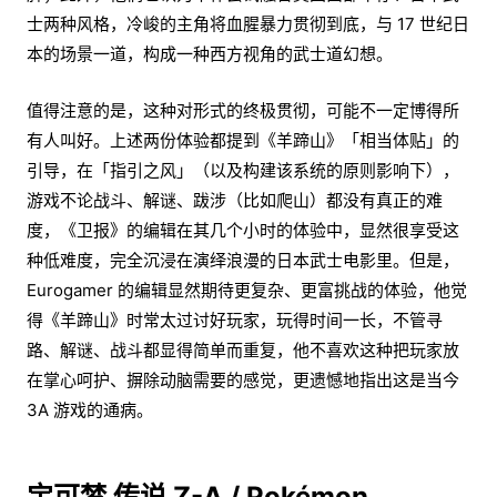
士两种风格，冷峻的主角将血腥暴力贯彻到底，与 17 世纪日
本的场景一道，构成一种西方视角的武士道幻想。
值得注意的是，这种对形式的终极贯彻，可能不一定博得所
有人叫好。上述两份体验都提到《羊蹄山》「相当体贴」的
引导，在「指引之风」（以及构建该系统的原则影响下），
游戏不论战斗、解谜、跋涉（比如爬山）都没有真正的难
度，《卫报》的编辑在其几个小时的体验中，显然很享受这
种低难度，完全沉浸在演绎浪漫的日本武士电影里。但是，
Eurogamer 的编辑显然期待更复杂、更富挑战的体验，他觉
得《羊蹄山》时常太过讨好玩家，玩得时间一长，不管寻
路、解谜、战斗都显得简单而重复，他不喜欢这种把玩家放
在掌心呵护、摒除动脑需要的感觉，更遗憾地指出这是当今
3A 游戏的通病。
宝可梦 传说 Z-A / Pokémon