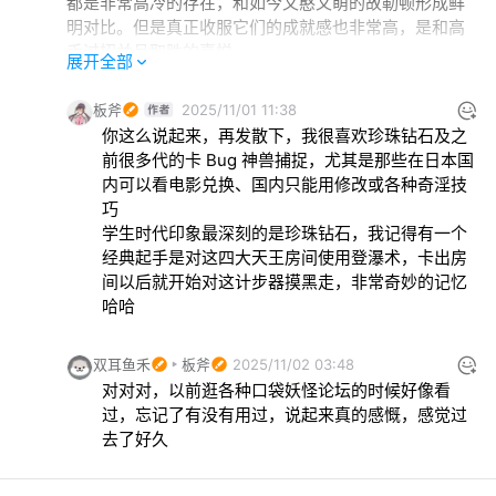
都是非常高冷的存在，和如今又憨又萌的故勒顿形成鲜
明对比。但是真正收服它们的成就感也非常高，是和高
手过招并且取胜的喜悦。

展开全部
我虽然觉得现今的宝可梦机制非常的新手友好和人性
化，但我也很怀念之前的那种通过自己的思考和努力过
板斧
2025/11/01 11:38
后所获得的成就感。
你这么说起来，再发散下，我很喜欢珍珠钻石及之
前很多代的卡 Bug 神兽捕捉，尤其是那些在日本国
内可以看电影兑换、国内只能用修改或各种奇淫技
巧

学生时代印象最深刻的是珍珠钻石，我记得有一个
经典起手是对这四大天王房间使用登瀑术，卡出房
间以后就开始对这计步器摸黑走，非常奇妙的记忆
哈哈
双耳鱼禾
板斧
2025/11/02 03:48
对对对，以前逛各种口袋妖怪论坛的时候好像看
过，忘记了有没有用过，说起来真的感慨，感觉过
去了好久