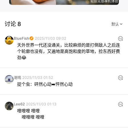
讨论 8
BlueFish
2025/11/03 09:02
天外世界一代还没通关，比较麻烦的是打倒敌人之后连
个轮廓也没有，又遍地是高饱和度的草地，捡东西好费
劲😂
潮鳴
2025/11/03 01:52
捉个虫：砰然心动➡️怦然心动
Lee62
2025/11/03 01:13
噔噔噔 噔噔

    噔噔噔 噔噔