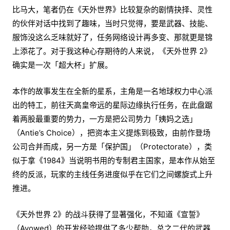
比马大，笔者仍在《天外世界》比较复杂的剧情抉择、灵性
的伙伴对话中找到了趣味，当时只觉得，要是武器、技能、
服饰没这么乏味就好了，任务网络设计再多变、那就更是锦
上添花了。对于我这种心存期待的人来说，《天外世界 2》
确实是一次「超大杯」扩展。
本作的故事发生在全新的星系，主角是一名地球权力中心派
出的特工，前往天高皇帝远的星际边缘执行任务，在此盘踞
着两股最重要的势力，一方是把公司势力「姨妈之选」
（Antie’s Choice），把资本主义提炼到极致，由前作登场
公司合并而成，另一方是「保护国」（Protectorate），类
似于拿《1984》当说明书用的专制君主国家，是本作从始至
终的反派，玩家的主线任务进度似乎在它们之间螺旋式上升
推进。
《天外世界 2》的战斗获得了显著强化，不知道《宣誓》
（Avowed）的开发经验提供了多少帮助，总之二代的武器