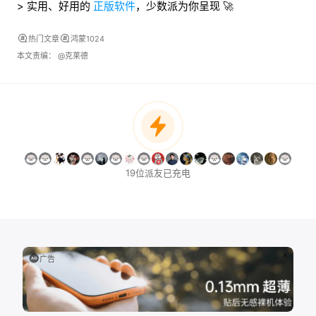
> 实用、好用的
正版软件
，少数派为你呈现 🚀
热门文章
鸿蒙1024
本文责编：
@克莱德
19位派友已充电
广告