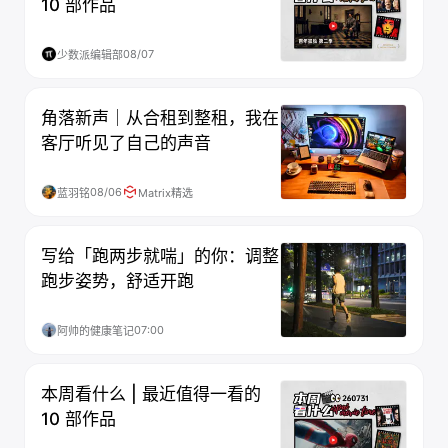
10 部作品
08/07
少数派编辑部
角落新声｜从合租到整租，我在
客厅听见了自己的声音
08/06
蓝羽铭
Matrix精选
写给「跑两步就喘」的你：调整
跑步姿势，舒适开跑
07:00
阿帅的健康笔记
本周看什么 | 最近值得一看的
10 部作品