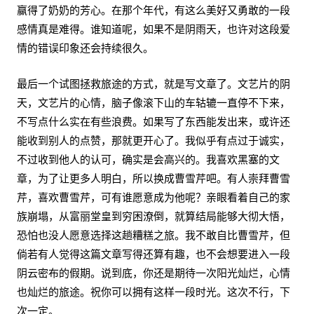
赢得了奶奶的芳心。在那个年代，有这么美好又勇敢的一段
感情真是难得。谁知道呢，如果不是阴雨天，也许对这段爱
情的错误印象还会持续很久。
最后一个试图拯救旅途的方式，就是写文章了。文艺片的阴
天，文艺片的心情，脑子像滚下山的车轱辘一直停不下来，
不写点什么实在有些浪费。如果写了东西能发出来，或许还
能收到别人的点赞，那就更开心了。我似乎有点过于诚实，
不过收到他人的认可，确实是会高兴的。我喜欢黑塞的文
章，为了让更多人明白，所以换成曹雪芹吧。有人崇拜曹雪
芹，喜欢曹雪芹，可有谁愿意成为他呢？亲眼看着自己的家
族崩塌，从富丽堂皇到穷困潦倒，就算结局能够大彻大悟，
恐怕也没人愿意选择这趟糟糕之旅。我不敢自比曹雪芹，但
倘若有人觉得这篇文章写得还算有趣，也不会想要进入一段
阴云密布的假期。说到底，你还是期待一次阳光灿烂，心情
也灿烂的旅途。祝你可以拥有这样一段时光。这次不行，下
次一定。