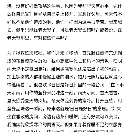
海。没有好好做攻略这件事，也因为我前些天有心事，凭什
么怪自己呢？目光从自己身上移开，又想怪父母。可天气不
好也不是他们造成的啊，他们一样因为这事很辛苦。想来想
去，似乎只能怪老天爷了，可是老天爷会错吗？或者说，在
老天爷那里，有对错这件事吗？
为了拯救这次旅程，我们开始了移动。首先赶往威海东边搁
浅的布鲁威斯号沉船，我心想这种死亡和朽坏的景色，在阴
雨天说不定氛围更好。结果凛凛寒风还是超出了我的预期，
加上拥挤的人群和慢慢上涨的潮水，拍几张照片后我就没心
情继续看了。很喜欢《日日是好日》里的一段台词：“在下雨
天听雨，用你的全身来品味这一刻；雨天听雨、雪天看雪。
夏天感受夏天的炎热，冬天体验刺骨的寒冷。打开五感，用
全身品味这一瞬间，原来这就是‘日日是好日’的意思。”如果
坐在雅致的房间，旁边有热茶和暖炉，还有好友可以交谈，
我确实能欣赏寒冷的雨雪天。但如果穿着保暖不足的衣服身