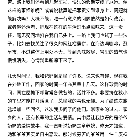
苦。路上我们还看到几起车祸，快乐的假期变成了厄运。像
这样的事怪谁呢？或者说就算能把罪责安到谁身上，问题就
能解决吗？大概不能，唯一有意义的问题依然是如何改变，
或者趁还活着，把现在这样的生活过出点滋味来。这一责
任，毫无疑问地扣在我自己头上。一路上我们也试了一些法
子，比如去找关注了很久的网红榴莲饼，在海边喝咖啡，逛
早市，不过整体上用处不大。等到余味散尽，胃里的热气也
慢慢消失，心情就重新凉下来了。
几天时间里，我和爸妈倒是聊了许多。说来也有趣，现在我
在外地工作，回家的时间一年充其量十几天。这样珍贵的时
间，同在屋檐下却常常各做各的，话并不多。非要挤在狭小
的车里才能打开话匣子。总聊我的事也无趣。为了给这次旅
途增加一些回忆，这次我多问了问他们。聊家乡的过去、家
乡的人，还有长辈的生活与爱情。其中最让我惊讶的是爷爷
奶奶的爱情故事。我一直听说奶奶是童养媳，昨天才知道，
她和爷爷其实是自由恋爱。那时候穷苦的爷爷用一件羊皮袄