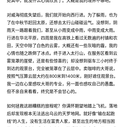
处其中，就没什么心情欣赏了。大概是我的境界不够吧。
对威海彻底失望后，我们就开始向西行进。为了躲雨，也为
了在中秋节赶回太原，还想去太行山碰碰运气。没想到，阴
雨天一路跟着我们，甚至从小雨变成中雨，中雨变成大雨。
行进在华北平原，四周是我在高铁上看过无数遍的村镇和农
田，天空中除了白色的云雾，大概还有一些灰暗的霾，我的
心情也随之跌倒了冰点。终于进入太行山，在服务区看到云
雾笼罩的崖壁，还是有些惊喜的；却没想到驱车三小时终于
到达的观景台，完全被笼罩在了云层中。卖咖啡的大哥说，
按照气压算云层大约在800米到1400米，刚好遮住观景台。
我一边在心里感叹大哥的专业，另一面也感叹自己的愚蠢。
但不亲自来看看，终究是不会甘心的。
如何拯救这趟糟糕的旅程呢？你满怀期望地踏上飞机，落地
后却发现根本无法逃出乌云的天罗地网。就好像“输在起跑
线”的人生，没有生活在富贵人家，甚至出生的地方相当困