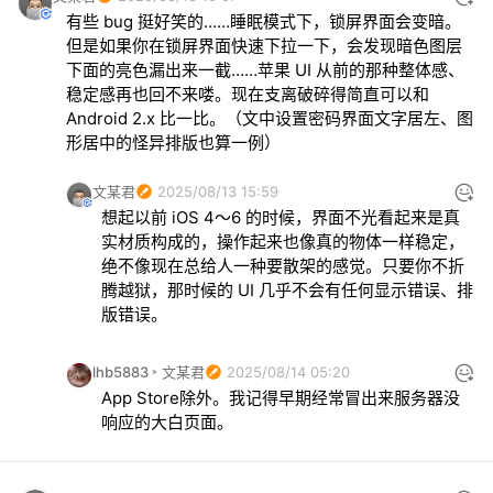
有些 bug 挺好笑的……睡眠模式下，锁屏界面会变暗。
但是如果你在锁屏界面快速下拉一下，会发现暗色图层
下面的亮色漏出来一截……苹果 UI 从前的那种整体感、
稳定感再也回不来喽。现在支离破碎得简直可以和 
Android 2.x 比一比。（文中设置密码界面文字居左、图
形居中的怪异排版也算一例）
文某君
2025/08/13 15:59
想起以前 iOS 4～6 的时候，界面不光看起来是真
实材质构成的，操作起来也像真的物体一样稳定，
绝不像现在总给人一种要散架的感觉。只要你不折
腾越狱，那时候的 UI 几乎不会有任何显示错误、排
版错误。
lhb5883
文某君
2025/08/14 05:20
App Store除外。我记得早期经常冒出来服务器没
响应的大白页面。