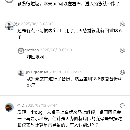
预览很垃圾，本来pdf可以左右滑，进入预览就不能了
派x
2025/08/13 08:02
还是有点不习惯这个UI，用了几天感觉很乱就回到18.6
了
grothen
2025/08/13 09:13
咋回滚啊
派x
grothen
2025/08/16 05:17
我升级之前进行了备份，然后重刷18.6恢复备份就
ok了
TPND
2025/08/13 07:44
发现一个bug，从桌子上拿起来马上解锁，桌面图标会卡
一下再显示出来，估计是因为图标周围的光晕是根据陀
螺仪实时计算显示导致的，有人遇到过吗？