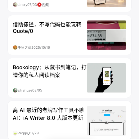
Linery
07/03
视频
借助捷径，不写代码也能玩转
Quote/0
2025/10/16
千里之豪
Bookology：从藏书到笔记，打
造你的私人阅读档案
ElijahLee
08/05
离 AI 最近的老牌写作工具不聊
AI：iA Writer 8.0 大版本更新
Peggy_
07/29