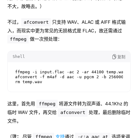
不大，故略去。）
不过，
只支持 WAV、ALAC 或 AIFF 格式输
afconvert
入，而现实中更为常见的无损格式是 FLAC，故还需通过
做一次预处理：
ffmpeg
Shell
复制
ffmpeg -i input.flac -ac 2 -ar 44100 temp.wav && \
afconvert -f m4af -d aac -u pgcm 2 -b 256000 -q 12
rm temp.wav
这里，首先用
将源文件转为双声道、44.1Khz 的
ffmpeg
临时 WAV 文件，再交给
处理，最后删除临时
afconvert
文件。
（
注：
尽管
支持
通过
选项来调
ffmpeg
-c:a aac_at