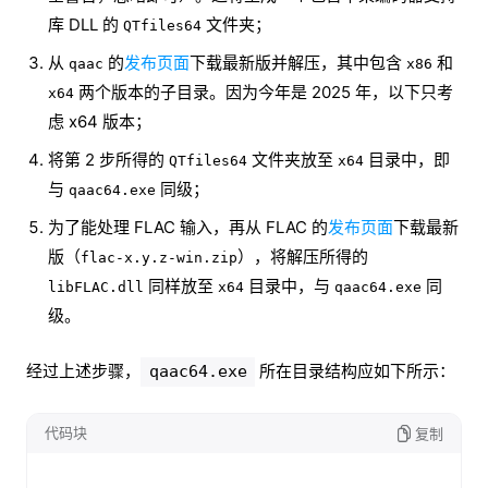
库 DLL 的
文件夹；
QTfiles64
从
的
发布页面
下载最新版并解压，其中包含
和
qaac
x86
两个版本的子目录。因为今年是 2025 年，以下只考
x64
虑 x64 版本；
将第 2 步所得的
文件夹放至
目录中，即
QTfiles64
x64
与
同级；
qaac64.exe
为了能处理 FLAC 输入，再从 FLAC 的
发布页面
下载最新
版（
），将解压所得的
flac-x.y.z-win.zip
同样放至
目录中，与
同
libFLAC.dll
x64
qaac64.exe
级。
经过上述步骤，
所在目录结构应如下所示：
qaac64.exe
代码块
复制
.
