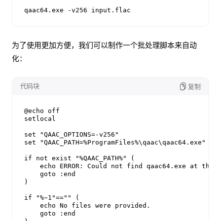
qaac64.exe -v256 input.flac
为了使用更加方便，我们可以制作一个批处理脚本来自动
化：
代码块
复制
@echo off

setlocal

set "QAAC_OPTIONS=-v256"

set "QAAC_PATH=%ProgramFiles%\qaac\qaac64.exe"

if not exist "%QAAC_PATH%" (

    echo ERROR: Could not find qaac64.exe at the s
    goto :end

)

if "%~1"=="" (

    echo No files were provided.

    goto :end
