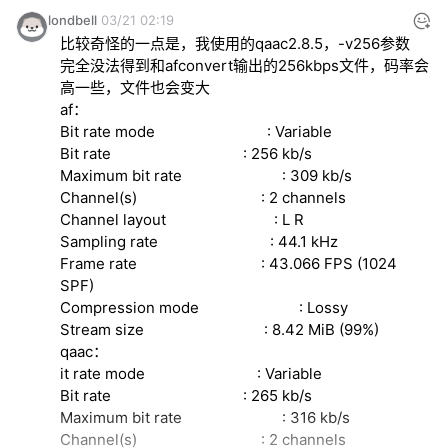
londbell
03/21 02:19
比较奇怪的一点是，我使用的qaac2.8.5，-v256参数

完全没法得到和afconvert输出的256kbps文件，码率会
高一些，文件也会变大

af：

Bit rate mode                            : Variable

Bit rate                                 : 256 kb/s

Maximum bit rate                         : 309 kb/s

Channel(s)                               : 2 channels

Channel layout                           : L R

Sampling rate                            : 44.1 kHz

Frame rate                               : 43.066 FPS (1024 
SPF)

Compression mode                         : Lossy

Stream size                              : 8.42 MiB (99%)

qaac：

it rate mode                            : Variable

Bit rate                                 : 265 kb/s

Maximum bit rate                         : 316 kb/s

Channel(s)                               : 2 channels
