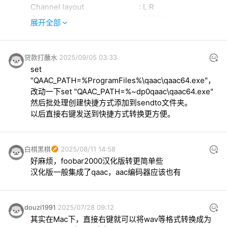
Channel layout                           : L R

Sampling rate                            : 44.1 kHz

展开全部
Frame rate                               : 43.066 FPS (1024 
SPF)

Compression mode                         : Lossy

贷款打蘸水
2025/09/05 03:33
Stream size                              : 8.44 MiB (98%)

set 
或者作者您有什么测试的源flac吗，我再去测测
"QAAC_PATH=%ProgramFiles%\qaac\qaac64.exe"，

改动一下set "QAAC_PATH=%~dp0qaac\qaac64.exe"

然后批处理创建快捷方式添加到sendto文件夹。

以后直接右键发送到快捷方式转换更方便。
白棋黑棋
2025/08/11 14:58
好麻烦，foobar2000汉化版转更简单些

汉化版一般集成了qaac，aac编码器应该也有
douzi1991
2025/07/28 09:12
其实在Mac下，直接右键就可以将wav等格式转换成为