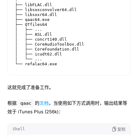
├── libFLAC.dll

├── libsoxconvolver64.dll

├── libsoxr64.dll

├── qaac64.exe

├── QTfiles64

│   ├── ...

│   ├── ASL.dll

│   ├── concrt140.dll

│   ├── CoreAudioToolbox.dll

│   ├── CoreFoundation.dll

│   ├── icudt62.dll

│   └── ...

└── refalac64.exe
这就完成了准备工作。
根据
的
文档
，当使用如下方式调用时，输出结果等
qaac
效于 iTunes Plus (256k)：
Shell
复制