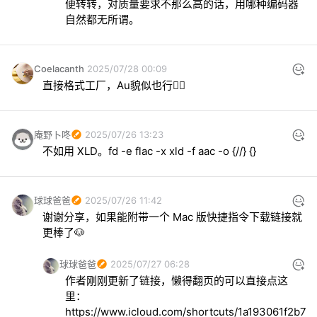
便转转，对质量要求不那么高的话，用哪种编码器
自然都无所谓。
Coelacanth
2025/07/28 00:09
直接格式工厂，Au貌似也行💁‍♂️
庵野卜咚
2025/07/26 13:23
不如用 XLD。fd -e flac -x xld -f aac -o {//} {}
球球爸爸
2025/07/26 11:42
谢谢分享，如果能附带一个 Mac 版快捷指令下载链接就
更棒了🐶
球球爸爸
2025/07/27 06:28
作者刚刚更新了链接，懒得翻页的可以直接点这
里：
https://www.icloud.com/shortcuts/1a193061f2b