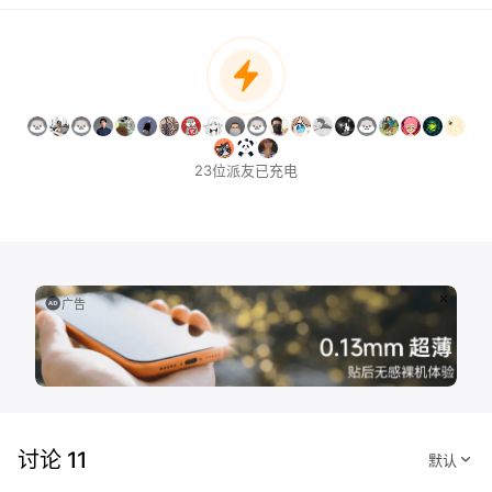
23位派友已充电
广告
讨论 11