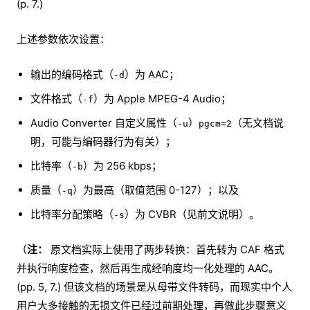
(p. 7.)
上述参数依次设置：
输出的编码格式（
）为 AAC；
-d
文件格式（
）为 Apple MPEG-4 Audio；
-f
Audio Converter 自定义属性（
）
（无文档说
-u
pgcm=2
明，可能与编码器行为有关）；
比特率（
）为 256 kbps；
-b
质量（
）为最高（取值范围 0-127）；以及
-q
比特率分配策略（
）为 CVBR（见前文说明）。
-s
（
注：
原文档实际上使用了两步转换：首先转为 CAF 格式
并执行响度检查，然后再生成经响度均一化处理的 AAC。
(pp. 5, 7.) 但该文档的场景是从母带文件转码，而现实中个人
用户大多接触的无损文件已经过前期处理，再做此步骤意义