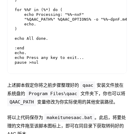
)

for %%F in (%*) do (

    echo Processing: "%%~nxF"

    "%QAAC_PATH%" %QAAC_OPTIONS% -o "%%~dpnF.m4a" 
    echo.

)

echo All done.

:end

echo.

echo Press any key to exit...

pause >nul
上述脚本假定你将之前步骤整理好的
安装文件放在
qaac
系统盘的
文件夹下，你也可以将
Program Files\qaac
变量修改为你实际使用的其他安装路径。
QAAC_PATH
将以上代码保存为
。此后，将要处
makeitunesaac.bat
理的文件拖至该脚本图标上，即可在同目录下获取转码好的
AAC 版本。