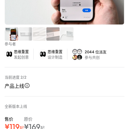
参与者
思维重置
思维重置
2044 位派友
发起创意
设计制造
参与共创
当前进度 2/2
产品上线
全新版本上线
售价
原价
¥119
¥169
起
起