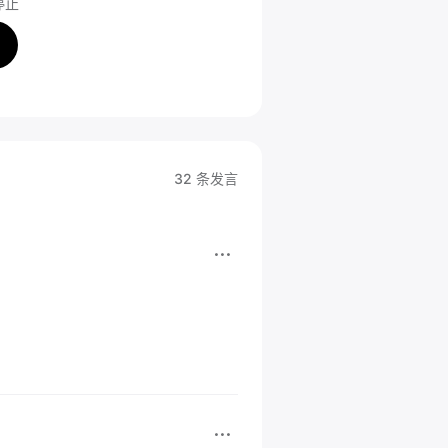
停止
32 条发言