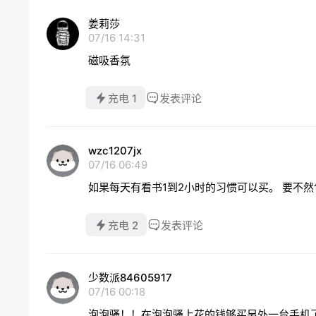
姜莉莎
07/16 14:31
磁吸香氛
充电 1
发表评论
wzc1207jx
07/16 06:49
如果每天有看书1到2小时的习惯可以买。 要不然
充电 2
发表评论
少数派84605917
07/16 00:18
泡泡骚！！在泡泡骚上花的钱够买另外一台手机