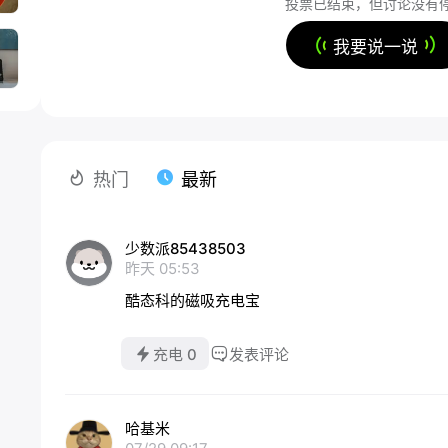
投票已结束，但讨论没有
我要说一说
热门
最新
少数派85438503
昨天 05:53
酷态科的磁吸充电宝
充电 0
发表评论
哈基米