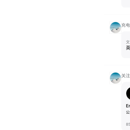
充电
文
关注
E
公
8