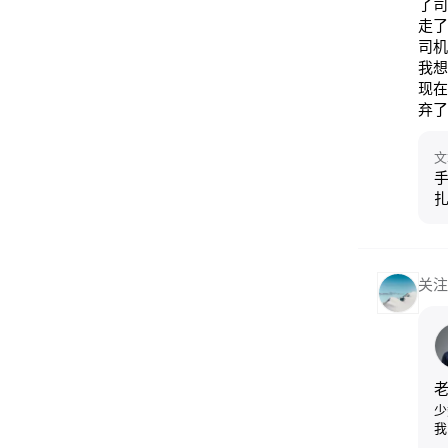
了司
走了
司机
我想
现在
弃了
文
手
关注
少
我