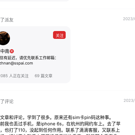
2023/
了派友
关注
路中南
信有延迟，请优先联系工作邮箱：
uzhnan@sspai.com
2085 人正在关注
69 篇文章
2023/
了评论
文章和评论，学到了很多。原来还有sim卡pin码这种事。

前我也丢过手机，是iphone 6s，在杭州的网约车上。去了苹
，也打了110，没起到任何作用。联系了滴滴客服，又联系上