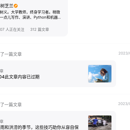
玉树芝兰
树义。大学教师，终身学习者。稍微
一点儿写作、演讲、Python和机器学
。欢迎关注我的公众号“玉树芝兰”
nkwangshuyi)。
107 人正在关注
312 篇文章
2023/
了一篇文章
章
04此文章内容已过期
2023/
了一篇文章
章
暴雨和洪涝的季节，这些技巧助你从容自保