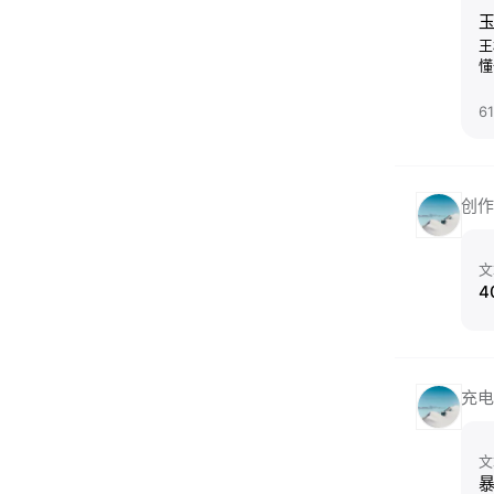
王
懂
习
(
6
创作
文
4
充电
文