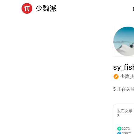
sy_fis
少数派
5 正在关
发布文章
2
2273
30074