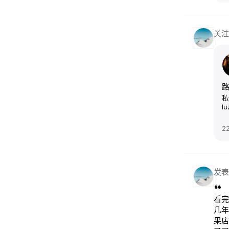
关注
私
l
2
发表
看完
几年
果店