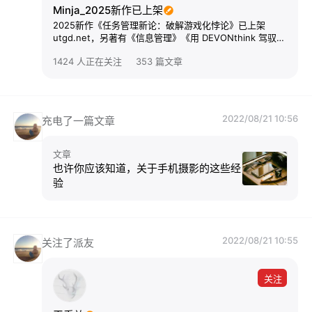
Minja_2025新作已上架
2025新作《任务管理新论：破解游戏化悖论》已上架
utgd.net，另著有《信息管理》《用 DEVONthink 驾驭
RSS 在线阅读》《在线搜索指津》(2024)《Shortcuts+
1424 人正在关注
353 篇文章
自动化设计之道》《Keyboard Maestro 进阶指引》
《Anki 进阶手册》等，欢迎阅读选购 ;)
2022/08/21 10:56
充电了一篇文章
文章
也许你应该知道，关于手机摄影的这些经
验
2022/08/21 10:55
关注了派友
关注