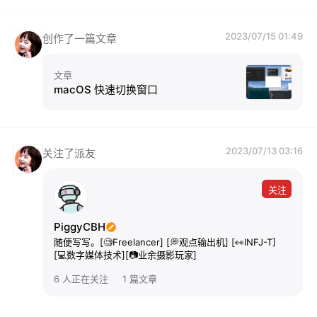
2023/07/15 01:49
创作了一篇文章
文章
macOS 快速切换窗口
2023/07/13 03:16
关注了派友
关注
PiggyCBH
随便写写。[🧐Freelancer] [💭观点输出机] [👀INFJ-T]
[💻数字媒体技术][📷业余摄影玩家]
6 人正在关注
1 篇文章