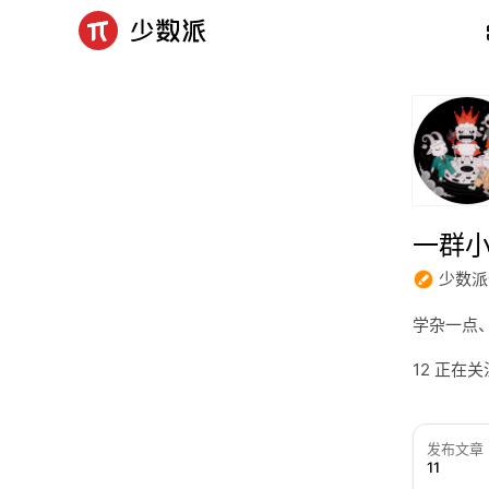
一群
少数派
学杂一点
12 正在
发布文章
11