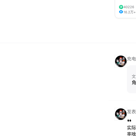
40226
16.2万+
充电
文
发表
实际
率啥