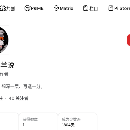
PRIME
Matrix
Pi Stor
共创
栏目
小羊说
作者
、想深一层、写透一分。
关注
40 关注者
获得徽章
成为少数派
1
1804天