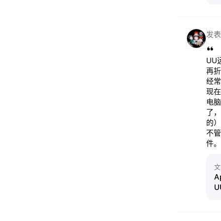
发表
UU
再折
经常
现在
电脑
了，
的）
不管
件。
文
A
U