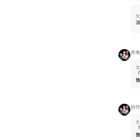
文
派
充电
文
创作
文