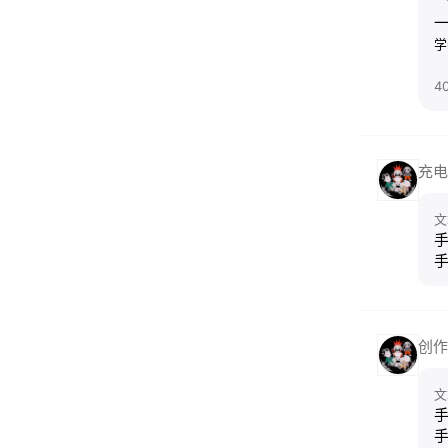
学
4
充电
文
创作
文