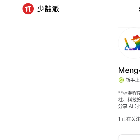
Men
新手上
非标准程
柱、科技好
分享 AI
1 正在关