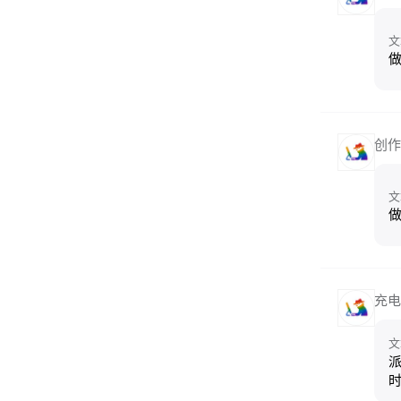
文
做
创作
文
做
充电
文
派