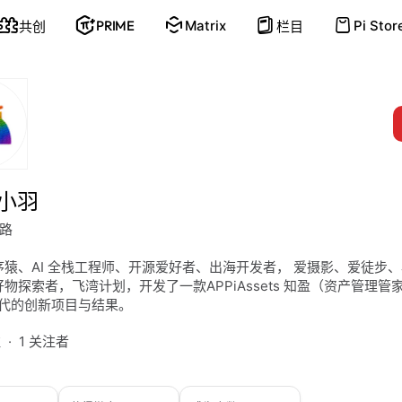
PRIME
Matrix
Pi Stor
共创
栏目
g小羽
路
序猿、AI 全栈工程师、开源爱好者、出海开发者， 爱摄影、爱徒步
物探索者，飞湾计划，开发了一款APPiAssets 知盈（资产管理管
 时代的创新项目与结果。
注
1 关注者