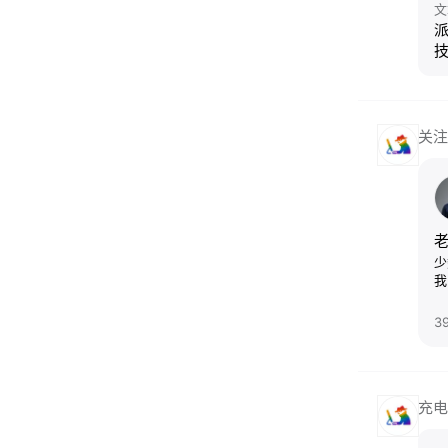
文
派
关注
少
我
3
充电