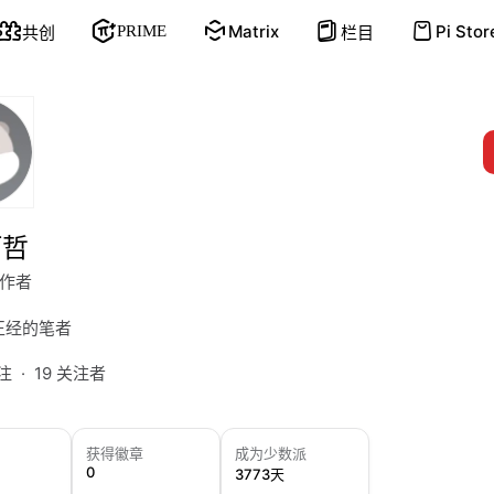
Matrix
Pi Stor
共创
PRIME
栏目
阿哲
作者
正经的笔者
关注
19 关注者
获得徽章
成为少数派
0
3773天