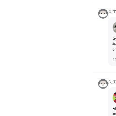
关注
每
2
关注
M
害