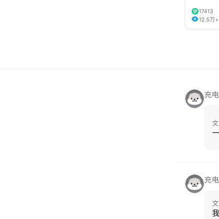
17413
12.5万+
充电
文
一
充电
文
我