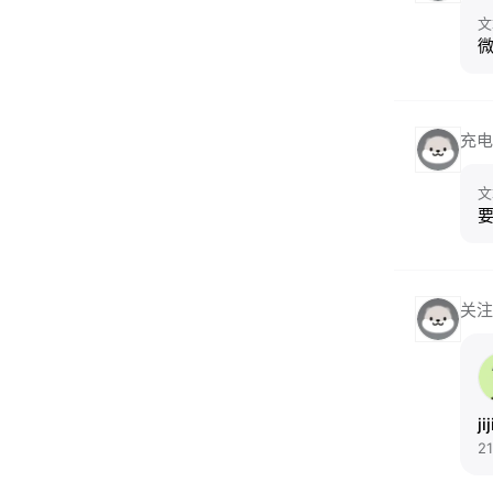
文
充电
文
关注
ji
2