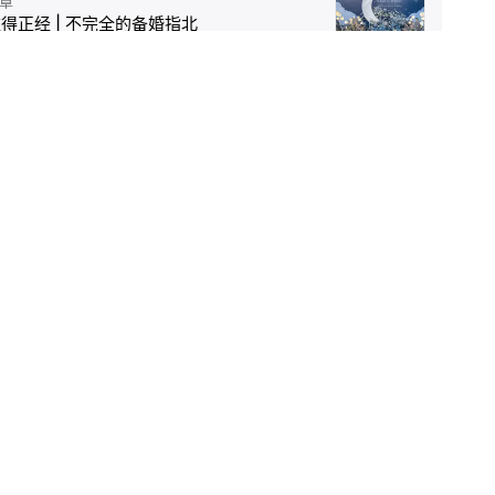
章
得正经 | 不完全的备婚指北
2022/
了一篇文章
章
游牧教室的数字文具盒：主体为本，舒适第一
2022/
了一篇文章
章
一手 | 豆米火锅——20 分钟搞定贵州家常菜