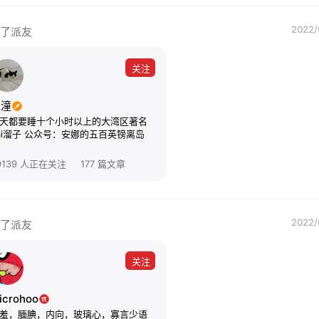
2022/
了派友
关注
宛潼
天都要睡十个小时以上的大湾区著名
gai溜子 公众号：安娜的五百英镑离岛
9139 人正在关注
177 篇文章
2022/
了派友
关注
icrohoo
羞，腼腆，内向，玻璃心，寡言少语