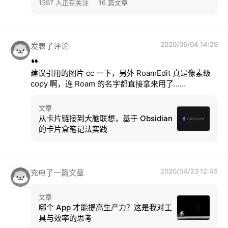
1397 人正在关注
16 篇文章
习的同时帮助他人学习」
2020/06/04 14:29
发表了评论
建议引用的图片 cc 一下，另外 RoamEdit 真是像素级 
copy 啊，连 Roam 的名字都直接拿来用了……
文章
从卡片链接到大脑联想，基于 Obsidian
的卡片盒笔记法实践
2020/04/23 12:45
充电了一篇文章
文章
哪个 App 才能提高生产力？这是我对工
具与效率的思考