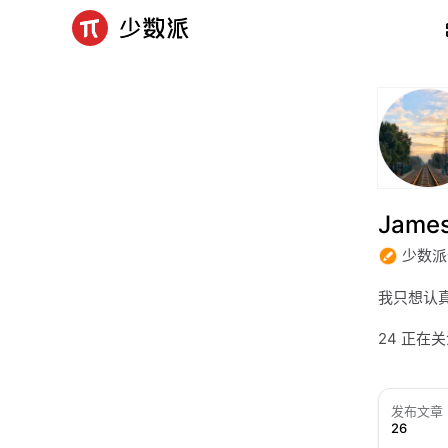
Jame
少数派
我只想认真
24 正在
发布文章
26