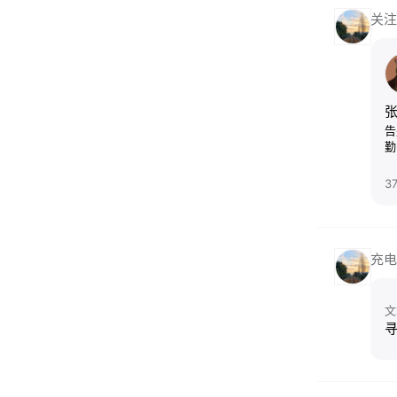
关注
张
告
勤
3
充电
文