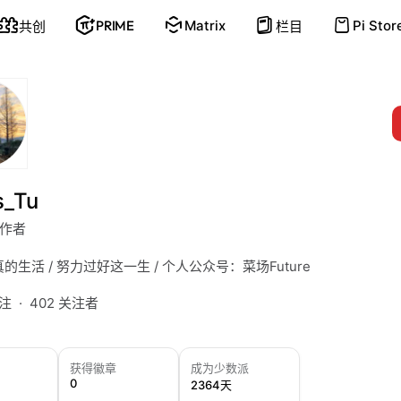
PRIME
Matrix
Pi Stor
共创
栏目
s_Tu
作者
的生活 / 努力过好这一生 / 个人公众号：菜场Future
关注
402 关注者
获得徽章
成为少数派
0
2364天