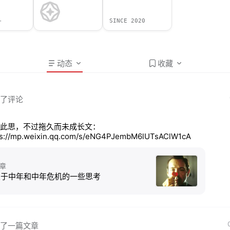
+
SINCE 2020
动态
收藏
了评论
此思，不过拖久而未成长文：
ps://mp.weixin.qq.com/s/eNG4PJembM6lUTsAClW1cA
章
关于中年和中年危机的一些思考
了一篇文章