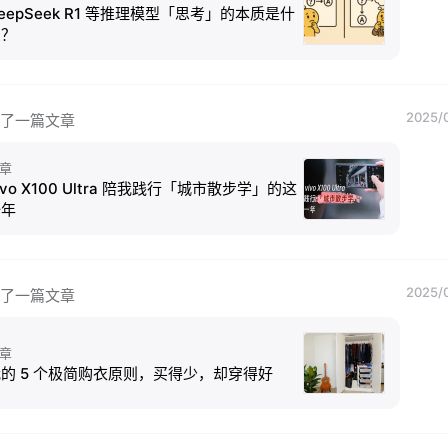
eepSeek R1 等推理模型「思考」的本质是什
么？
2025/0
了一篇文章
章
ivo X100 Ultra 陪我践行「城市散步学」的这
一年
2025/0
了一篇文章
章
的 5 个极简购衣原则，买得少，却穿得好