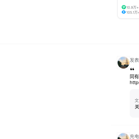
10.9万+
105.1万
发表
同有
htt
文
充电