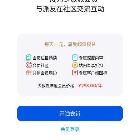
与派友在社区交流互动

¥298.00/年
少数派年度会员价格：
开通会员
每天一元，享受超值权益
会员登录
会员栏目畅读
专属深度内容
会员社区
站内直享折扣
共创会员周边
专属客户端图标
¥298.00/年
少数派年度会员价格：
开通会员
会员登录