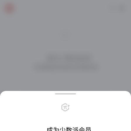
    成为少数派会员

与派友在社区交流互动

每天一元，享受超值权益
会员栏目畅读
专属深度内容
会员社区
站内直享折扣
共创会员周边
专属客户端图标
    成为少数派会员
